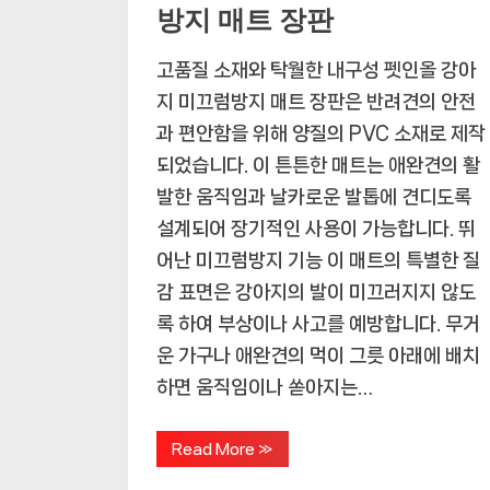
방지 매트 장판
고품질 소재와 탁월한 내구성 펫인올 강아
지 미끄럼방지 매트 장판은 반려견의 안전
과 편안함을 위해 양질의 PVC 소재로 제작
되었습니다. 이 튼튼한 매트는 애완견의 활
발한 움직임과 날카로운 발톱에 견디도록
설계되어 장기적인 사용이 가능합니다. 뛰
어난 미끄럼방지 기능 이 매트의 특별한 질
감 표면은 강아지의 발이 미끄러지지 않도
록 하여 부상이나 사고를 예방합니다. 무거
운 가구나 애완견의 먹이 그릇 아래에 배치
하면 움직임이나 쏟아지는…
“강
Read More
»
아
지