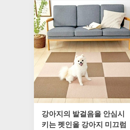
럼
방
지
매
트:
애
완
동
물
의
편
안
함
과
안
전
을
위
한
필
수
품”
강아지의 발걸음을 안심시
키는 펫인올 강아지 미끄럼