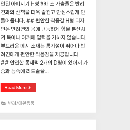
안된 아띠지기 H형 하네스 가슴줄은 반려
견과의 산책을 더욱 즐겁고 안심스럽게 만
들어줍니다. ## 편안한 착용감 H형 디자
인은 반려견의 몸에 균등하게 힘을 분산시
켜 목이나 어깨에 압력을 가하지 않습니다.
부드러운 메시 소재는 통기성이 뛰어나 반
려견에게 편안한 착용감을 제공합니다.
## 안전한 통제력 2개의 D링이 있어서 가
슴과 등쪽에 리드줄을…
“반
Read More
»
려
견
의
반려/애완용품
편
안
함
과
안
전
을