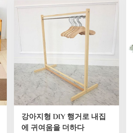
플
펫
L
형
하
네
스
+
리
드
줄
세
트
리
뷰”
강아지형 DIY 행거로 내집
에 귀여움을 더하다