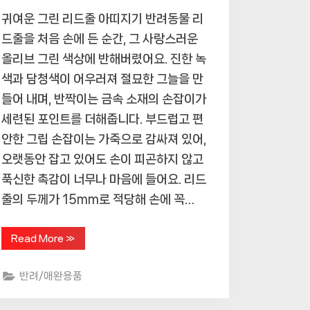
귀여운 그린 리드줄 아띠지기 반려동물 리
드줄을 처음 손에 든 순간, 그 사랑스러운
올리브 그린 색상에 반해버렸어요. 진한 녹
색과 담청색이 어우러져 절묘한 그늘을 만
들어 내며, 반짝이는 금속 소재의 손잡이가
세련된 포인트를 더해줍니다. 부드럽고 편
안한 그립 손잡이는 가죽으로 감싸져 있어,
오랫동안 잡고 있어도 손이 피곤하지 않고
푹신한 촉감이 너무나 마음에 들어요. 리드
줄의 두께가 15mm로 적당해 손에 꼭…
“깜
Read More
»
찍
하
고
반려/애완용품
편
안
한
반