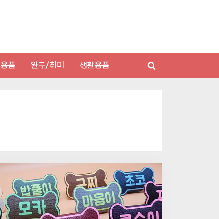
저용품
완구/취미
생활용품
Toggle
search
form