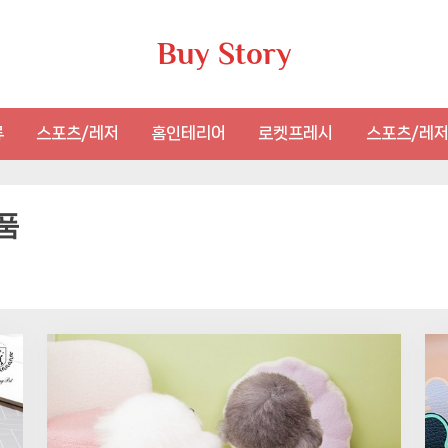
Buy Story
류
스포츠/레저
홈인테리어
로켓프레시
스포츠/레
품