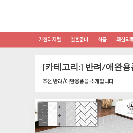
Skip
to
content
가전디지털
결혼준비
식품
패션의
[카테고리:]
반려/애완용
추천 반려/애완용품을 소개합니다