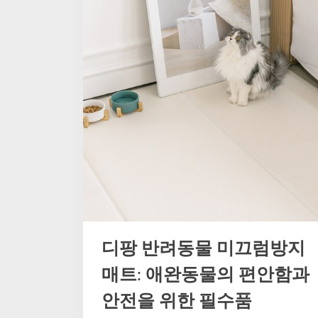
트:
안
전
하
고
깨
끗
한
애
견
환
경
을
위
한
필
수
아
이
템”
디팡 반려동물 미끄럼방지
매트: 애완동물의 편안함과
안전을 위한 필수품