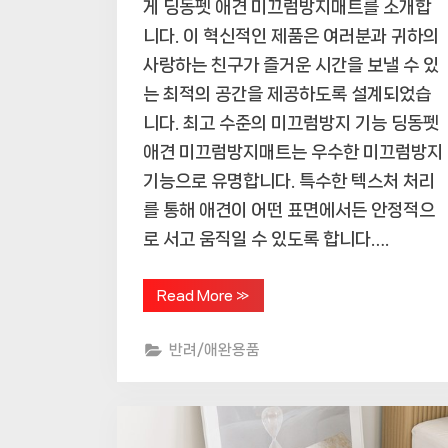
게 딩동펫 애견 미끄럼방지매트를 소개합
니다. 이 혁신적인 제품은 여러분과 귀하의
사랑하는 친구가 즐거운 시간을 보낼 수 있
는 최적의 공간을 제공하도록 설계되었습
니다. 최고 수준의 미끄럼방지 기능 딩동펫
애견 미끄럼방지매트는 우수한 미끄럼방지
기능으로 유명합니다. 특수한 텍스처 처리
를 통해 애견이 어떤 표면에서든 안정적으
로 서고 움직일 수 있도록 합니다….
“딩
Read More
»
동
펫
애
반려/애완용품
견
미
끄
럼
방
지
매