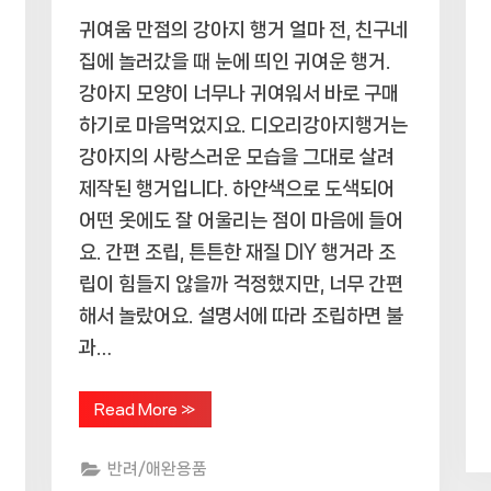
귀여움 만점의 강아지 행거 얼마 전, 친구네
집에 놀러갔을 때 눈에 띄인 귀여운 행거.
강아지 모양이 너무나 귀여워서 바로 구매
하기로 마음먹었지요. 디오리강아지행거는
강아지의 사랑스러운 모습을 그대로 살려
제작된 행거입니다. 하얀색으로 도색되어
어떤 옷에도 잘 어울리는 점이 마음에 들어
요. 간편 조립, 튼튼한 재질 DIY 행거라 조
립이 힘들지 않을까 걱정했지만, 너무 간편
해서 놀랐어요. 설명서에 따라 조립하면 불
과…
“강
Read More
»
아
지
형
반려/애완용품
DIY
행