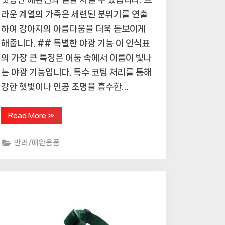
라운 계열의 가죽은 세련된 분위기를 연출
하여 강아지의 아름다움을 더욱 돋보이게
해줍니다. ## 특별한 야광 기능 이 인식표
의 가장 큰 특징은 어둠 속에서 이름이 빛나
는 야광 기능입니다. 특수 코팅 처리를 통해
강한 햇빛이나 인공 조명을 흡수한…
“야
Read More
»
광
의
매
반려/애완용품
력!
강
아
지
의
이
름
을
빛
내
는
특