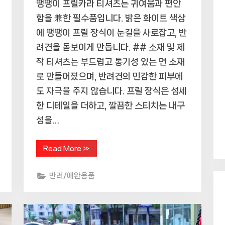
땡땡이 프릴카라 티셔츠는 귀여움과 편안
함을 兼한 필수품입니다. 밝은 화이트 색상
에 땡땡이 프릴 장식이 눈길을 사로잡고, 반
려견을 돋보이게 만듭니다. ## 소재 및 제
작 티셔츠는 부드럽고 통기성 있는 면 소재
로 만들어졌으며, 반려견의 민감한 피부에
도 자극을 주지 않습니다. 프릴 장식은 섬세
한 디테일을 더하고, 깔끔한 스티치는 내구
성을…
“코
Read More
»
코
스
튜
반려/애완용품
디
오
땡
땡
이
프
릴