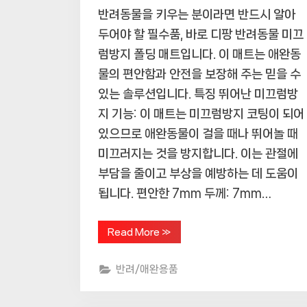
반려동물을 키우는 분이라면 반드시 알아
두어야 할 필수품, 바로 디팡 반려동물 미끄
럼방지 폴딩 매트입니다. 이 매트는 애완동
물의 편안함과 안전을 보장해 주는 믿을 수
있는 솔루션입니다. 특징 뛰어난 미끄럼방
지 기능: 이 매트는 미끄럼방지 코팅이 되어
있으므로 애완동물이 걸을 때나 뛰어놀 때
미끄러지는 것을 방지합니다. 이는 관절에
부담을 줄이고 부상을 예방하는 데 도움이
됩니다. 편안한 7mm 두께: 7mm…
“디
Read More
»
팡
반
려
반려/애완용품
동
물
미
끄