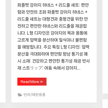
퍼플펫 강아지 하네스 + 리드줄 세트: 편안
함과 안전의 조화 퍼플펫 강아지 하네스 +
리드줄 세트는 대형견과 중형견을 위한 안
전하고 편안한 하네스와 리드줄을 제공합
니다. L형 디자인은 강아지의 목과 몸통에
고르게 압력을 분산하여 질식이나 불편함
을 예방합니다. 주요 특징 L형 디자인: 압력
분산을 극대화하여 편안함 향상 통기성 메
시 소재: 건강하고 편안한 통기성 제공 반사
재 스트リップ: 어둠 속에서 강아지…
“강
Read More
»
견
주
인
반려/애완용품
의
필
수!
퍼