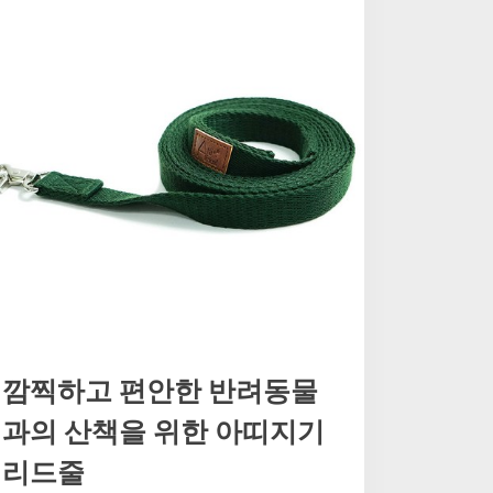
지
키
는
아
띠
지
기
H
형
하
네
스
가
슴
줄”
깜찍하고 편안한 반려동물
과의 산책을 위한 아띠지기
리드줄