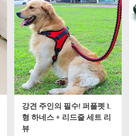
카
라
티
셔
츠:
귀
여
운
여
름
필
수
품”
강견 주인의 필수! 퍼플펫 L
형 하네스 + 리드줄 세트 리
뷰