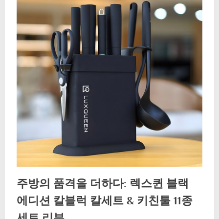
주방의 품격을 더하다: 렉스퀸 블랙
에디션 칼블럭 칼세트 & 키친툴 11종
세트 리뷰