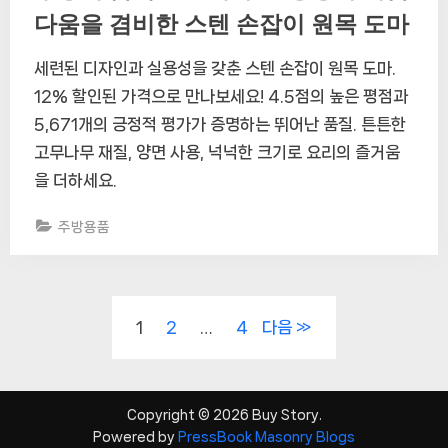
다움을 겸비한 스텐 손잡이 원목 도마
세련된 디자인과 실용성을 갖춘 스텐 손잡이 원목 도마.
12% 할인된 가격으로 만나보세요! 4.5점의 높은 평점과
5,671개의 긍정적 평가가 증명하는 뛰어난 품질. 튼튼한
고무나무 재질, 양면 사용, 넉넉한 크기로 요리의 즐거움
을 더하세요.
주방용품
글
1
2
…
4
다음
페
이
Copyright © 2026 Buy Story.
지
Powered by
PressBook Masonry Blogs