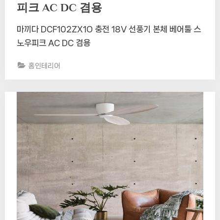
피크 AC DC 겸용
마끼다 DCF102ZX1O 충전 18V 선풍기 본체 베어툴 스
노우피크 AC DC 겸용
홈인테리어