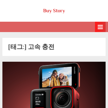
Skip
Buy Story
to
content
[태그:]
고속 충전