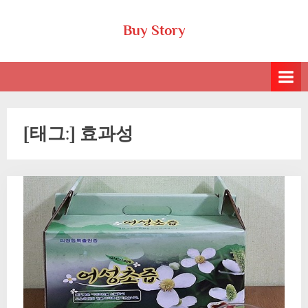
Skip
Buy Story
to
content
[태그:]
효과성