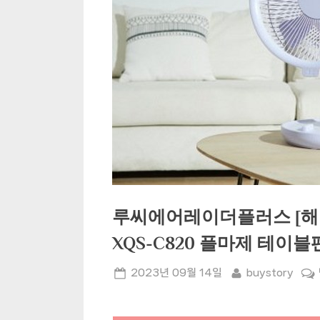
루씨에어레이더플러스 [해
XQS-C820 플마제 테이
Posted
By
2023년 09월 14일
buystory
on