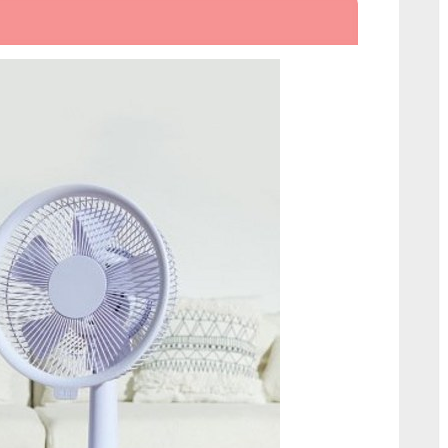
어
레
이
더
플
러
스
[해
외]
플
러
스
마
이
너
스
제
로