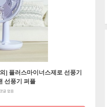
외] 플러스마이너스제로 선풍기
블팬 선풍기 퍼플
루
댓글 없음
씨
에