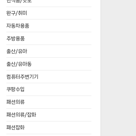
연식품/낫또
완구/취미
자동차용품
주방용품
출산/유아
출산/유아동
컴퓨터주변기기
쿠팡수입
패션의류
패션의류/잡화
패션잡화