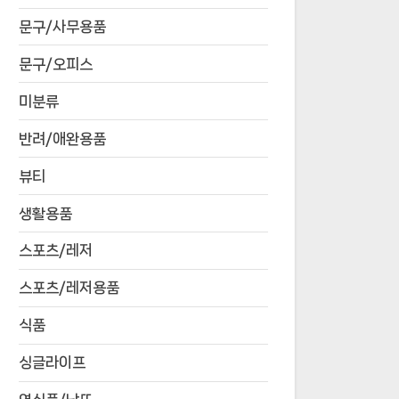
문구/사무용품
문구/오피스
미분류
반려/애완용품
뷰티
생활용품
스포츠/레저
스포츠/레저용품
식품
싱글라이프