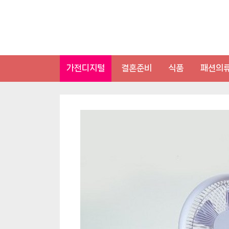
Skip
to
content
가전디지털
결혼준비
식품
패션의