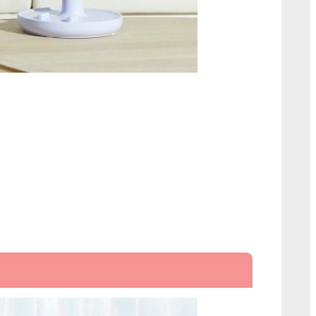
선
풍
기
XQS-
C820
플
마
제
테
이
블
팬
선
풍
기
퍼
플
에