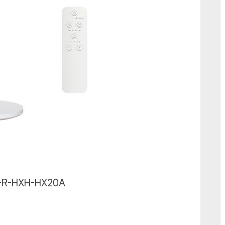
선
선
풍
기
화
이
트
에
R-R-HXH-HX20A