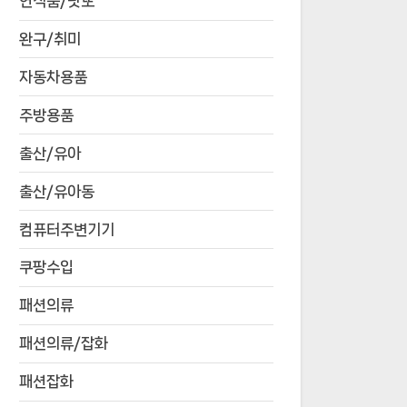
연식품/낫또
완구/취미
자동차용품
주방용품
출산/유아
출산/유아동
컴퓨터주변기기
쿠팡수입
패션의류
패션의류/잡화
패션잡화