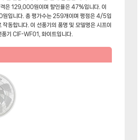
풍
가격은 129,000원이며 할인율은 47%입니다. 이
기
원입니다. 총 평가수는 259개이며 평점은 4/5입
시
로 작동합니다. 이 선풍기의 품명 및 모델명은 시프이
프
풍기 CIF-WF01, 화이트입니다.
이
컴
무
소
음
스
마
트
BLDC
스
탠
드
형
무