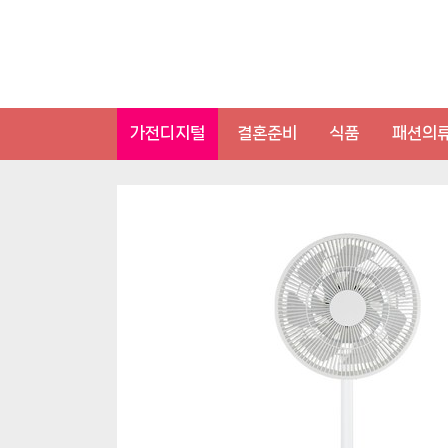
Skip
to
content
가전디지털
결혼준비
식품
패션의