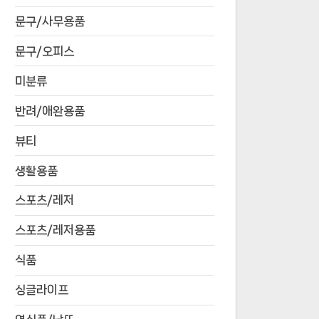
문구/사무용품
문구/오피스
미분류
반려/애완용품
뷰티
생활용품
스포츠/레저
스포츠/레저용품
식품
싱글라이프