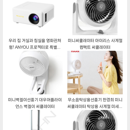
션
P
s
o
t
s
:
t
:
우리 집 거실과 침실을 영화관처
미니써큘레이터 아이리스 사계절
럼! ANYOU 프로젝터로 특별한
컴팩트 써큘레이터
홈 시네마를 완성하다
미니벽걸이선풍기 대우어플라이
무소음탁상용선풍기 한경희 미니
언스 벽걸이 써큘레이터
써큘레이터 탁상용 사계절 미세조
정