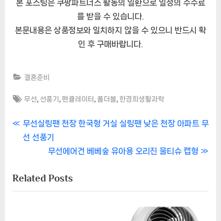
본 포스팅은 쿠팡파트너스 활동의 일환으로 일정의 수수료
를 받을 수 있습니다.
본문내용은 상품정보와 일치하지 않을 수 있으니 반드시 확
인 후 구매바랍니다.
결혼준비
Tags:
,
,
,
,
무선
선풍기
팬큘레이터
폴더블
한경희생활과학
글
P
무선실링팬 천장 한국형 거실 실링팬 낮은 천장 아파트 무
r
선 선풍기
내
e
N
무선에어건 베베숲 유아용 오리진 물티슈 캡형
비
v
e
Related Posts
i
x
게
o
t
이
u
P
s
o