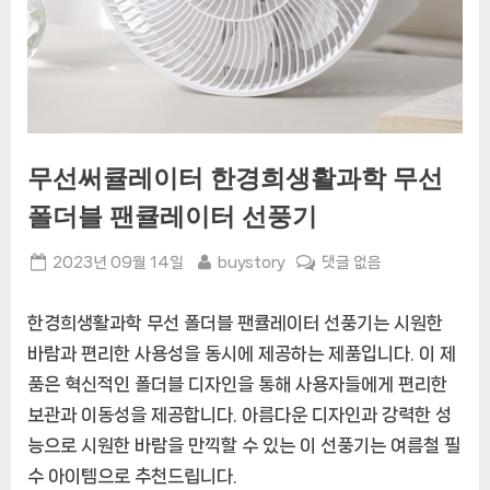
무선써큘레이터 한경희생활과학 무선
폴더블 팬큘레이터 선풍기
Posted
By
무
2023년 09월 14일
buystory
댓글 없음
on
선
써
한경희생활과학 무선 폴더블 팬큘레이터 선풍기는 시원한
큘
바람과 편리한 사용성을 동시에 제공하는 제품입니다. 이 제
레
품은 혁신적인 폴더블 디자인을 통해 사용자들에게 편리한
이
터
보관과 이동성을 제공합니다. 아름다운 디자인과 강력한 성
한
능으로 시원한 바람을 만끽할 수 있는 이 선풍기는 여름철 필
경
수 아이템으로 추천드립니다.
희