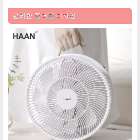
생
활
편리한 폴더블 디자인
과
학
무
선
폴
더
블
팬
큘
레
이
터
선
풍
기
에