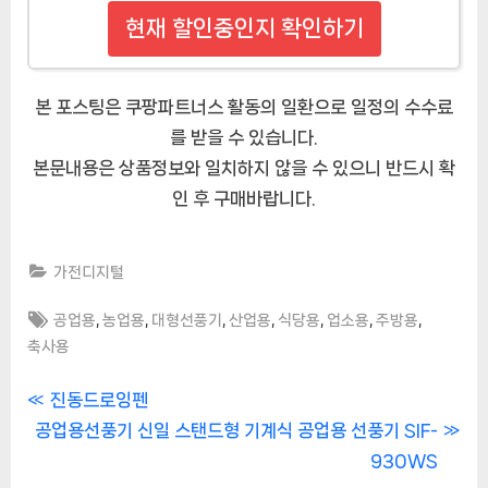
현재 할인중인지 확인하기
본 포스팅은 쿠팡파트너스 활동의 일환으로 일정의 수수료
를 받을 수 있습니다.
본문내용은 상품정보와 일치하지 않을 수 있으니 반드시 확
인 후 구매바랍니다.
가전디지털
Tags:
,
,
,
,
,
,
,
공업용
농업용
대형선풍기
산업용
식당용
업소용
주방용
축사용
글
P
진동드로잉펜
N
r
공업용선풍기 신일 스탠드형 기계식 공업용 선풍기 SIF-
내
e
e
930WS