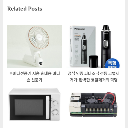
비
x
v
Related Posts
t
i
게
P
o
이
o
u
s
s
션
t
P
:
o
s
t
:
루메나선풍기 시홈 휴대용 미니
공식 인증 파나소닉 전동 코털제
손 선풍기
거기: 완벽한 코털제거의 혁명