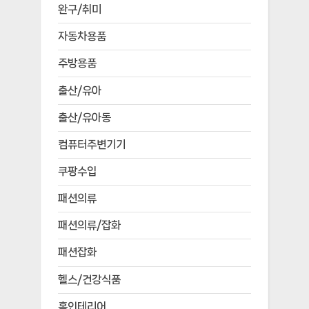
완구/취미
자동차용품
주방용품
출산/유아
출산/유아동
컴퓨터주변기기
쿠팡수입
패션의류
패션의류/잡화
패션잡화
헬스/건강식품
홈인테리어