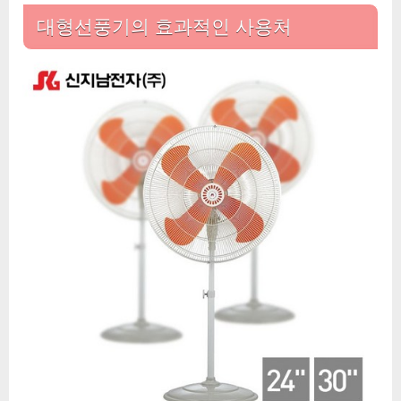
치
대형선풍기의 효과적인 사용처
대
형
선
풍
기
업
소
용
산
업
용
농
업
용
축
사
용
공
업