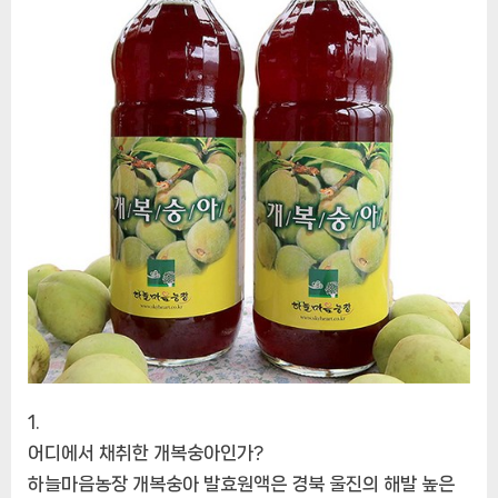
종
개
복
숭
아
발
효
액
액
기
스
효
소
원
액
청
5
년
어디에서 채취한 개복숭아인가?
숙
하늘마음농장 개복숭아 발효원액은 경북 울진의 해발 높은
성