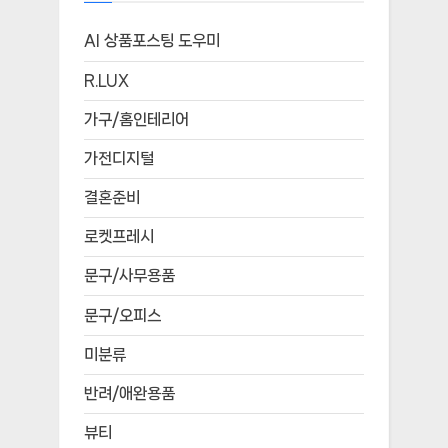
AI 상품포스팅 도우미
R.LUX
가구/홈인테리어
가전디지털
결혼준비
로켓프레시
문구/사무용품
문구/오피스
미분류
반려/애완용품
뷰티