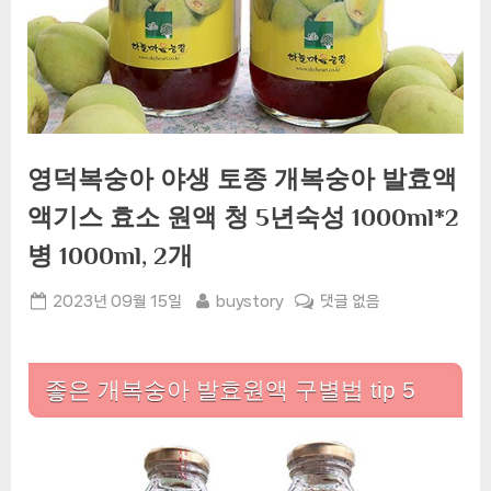
영덕복숭아 야생 토종 개복숭아 발효액
액기스 효소 원액 청 5년숙성 1000ml*2
병 1000ml, 2개
Posted
By
영
2023년 09월 15일
buystory
댓글 없음
on
덕
복
숭
좋은 개복숭아 발효원액 구별법 tip 5
아
야
생
토