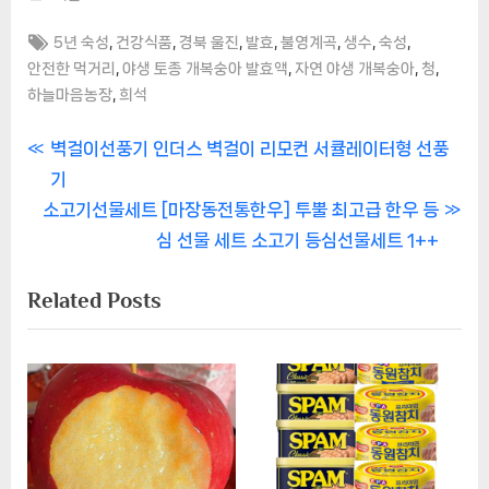
Tags:
,
,
,
,
,
,
,
5년 숙성
건강식품
경북 울진
발효
불영계곡
생수
숙성
,
,
,
,
안전한 먹거리
야생 토종 개복숭아 발효액
자연 야생 개복숭아
청
,
하늘마음농장
희석
글
P
벽걸이선풍기 인더스 벽걸이 리모컨 서큘레이터형 선풍
r
기
내
N
e
소고기선물세트 [마장동전통한우] 투뿔 최고급 한우 등
비
e
v
심 선물 세트 소고기 등심선물세트 1++
x
i
게
Related Posts
t
o
이
P
u
o
s
션
s
P
t
o
:
s
t