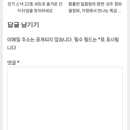
인기 스낵 22종 세트로 즐거운 간
황홀한 달콤함의 향연: 성주 참외
식 타임을 맞이하세요
꿀참외, 가정에서 만나는 특급 과
일
답글 남기기
이메일 주소는 공개되지 않습니다.
필수 필드는
*
로 표시됩
니다
댓글
*