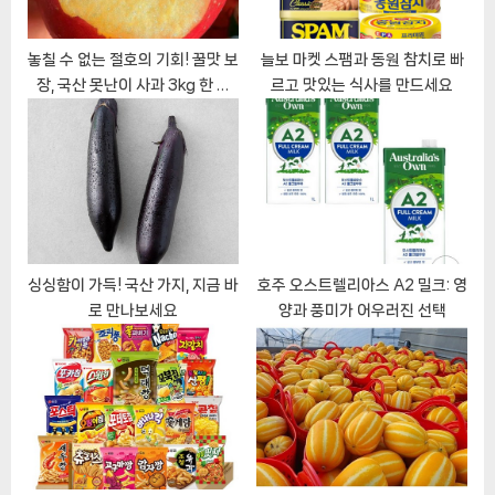
:
놓칠 수 없는 절호의 기회! 꿀맛 보
늘보 마켓 스팸과 동원 참치로 빠
장, 국산 못난이 사과 3kg 한 박
르고 맛있는 식사를 만드세요
스, 초특가 세일!
싱싱함이 가득! 국산 가지, 지금 바
호주 오스트렐리아스 A2 밀크: 영
로 만나보세요
양과 풍미가 어우러진 선택