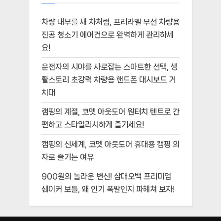
차량 내부를 새 차처럼, 프리라벨 무선 차량용
진공 청소기 에어건으로 완벽하게 관리하세
요!
운전자의 시야를 사로잡는 스마트한 선택, 생
활스토리 초강력 차량용 핸드폰 대시보드 거
치대
캠핑의 계절, 코멧 아웃도어 원터치 텐트로 간
편하고 스타일리시하게 즐기세요!
캠핑의 신세계, 코멧 아웃도어 휴대용 캠핑 의
자로 즐기는 여유
900원의 놀라운 변신! 삼대오백 프리미엄
쉐이커 보틀, 왜 인기 폭발인지 파헤쳐 보자!