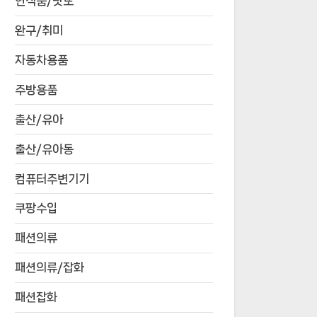
연식품/낫또
완구/취미
자동차용품
주방용품
출산/유아
출산/유아동
컴퓨터주변기기
쿠팡수입
패션의류
패션의류/잡화
패션잡화