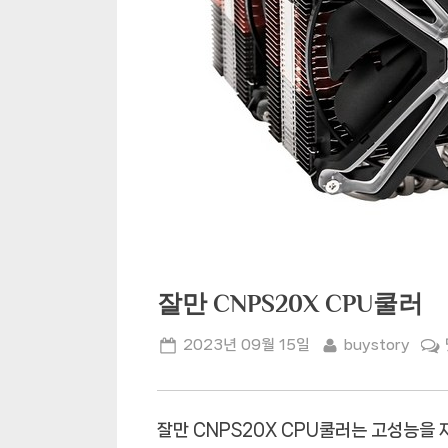
잘만 CNPS20X CPU쿨러
Posted
By
2023년 09월 15일
buystory
on
잘만 CNPS20X CPU쿨러는 고성능을 