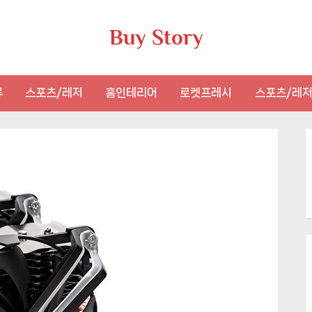
Buy Story
류
스포츠/레저
홈인테리어
로켓프레시
스포츠/레