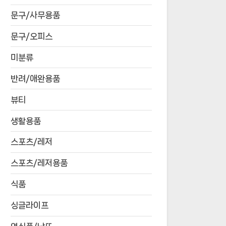
문구/사무용품
문구/오피스
미분류
반려/애완용품
뷰티
생활용품
스포츠/레저
스포츠/레저용품
식품
싱글라이프