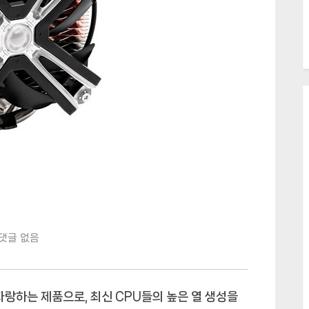
잘
댓글 없음
만
CNPS20X
CPU
자랑하는 제품으로, 최신 CPU들의 높은 열 생성을
쿨