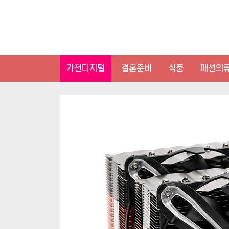
Skip
to
content
가전디지털
결혼준비
식품
패션의