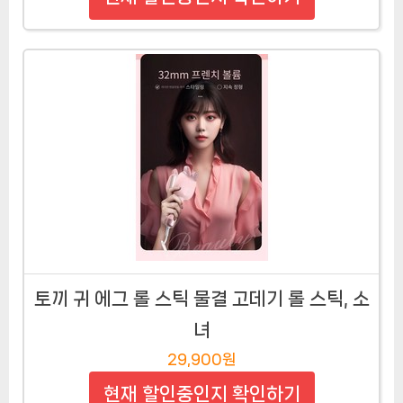
토끼 귀 에그 롤 스틱 물결 고데기 롤 스틱, 소
녀
29,900원
현재 할인중인지 확인하기