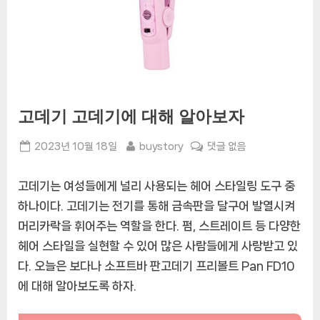
고데기 고데기에 대해 알아보자
Posted
By
고
2023년 10월 18일
buystory
댓글 없음
on
데
기
고데기는 여성들에게 널리 사용되는 헤어 스타일링 도구 중
고
하나이다. 고데기는 전기를 통해 금속판을 달구어 발열시켜
데
머리카락을 휘어주는 역할을 한다. 펌, 스트레이트 등 다양한
기
에
헤어 스타일을 실현할 수 있어 많은 사람들에게 사랑받고 있
대
다. 오늘은 보다나 소프트바 판고데기 프리볼트 Pan FD10
해
에 대해 알아보도록 하자.
알
아