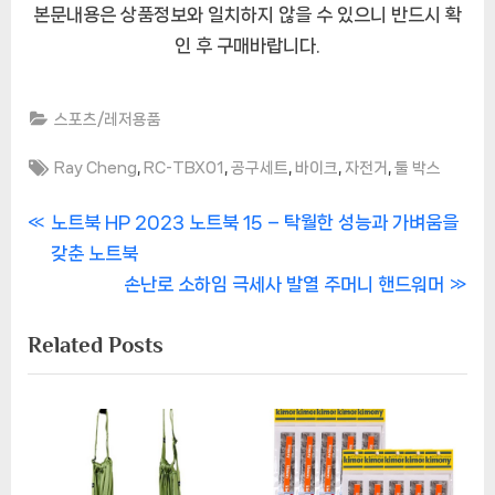
본문내용은 상품정보와 일치하지 않을 수 있으니 반드시 확
인 후 구매바랍니다.
스포츠/레저용품
Tags:
,
,
,
,
,
Ray Cheng
RC-TBX01
공구세트
바이크
자전거
툴 박스
글
P
노트북 HP 2023 노트북 15 – 탁월한 성능과 가벼움을
r
갖춘 노트북
내
e
N
손난로 소하임 극세사 발열 주머니 핸드워머
비
v
e
Related Posts
i
x
게
o
t
이
u
P
s
o
션
P
s