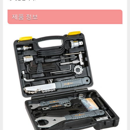
전
거
제품 정보
공
구
세
트
–
Ray
Cheng
RC-
TBX01
프
로
페
셔
널
바
이
크
툴