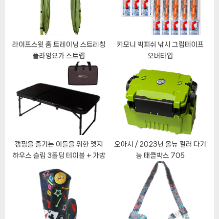
o
t
s
:
t
:
라이프스윗 홈 트레이닝 스트레칭
키모니 빅피쉬 낚시 그립테이프
플라잉요가 스트랩
오버타입
캠핑을 즐기는 이들을 위한 엣지
오아시 / 2023년 올뉴 컬러 다기
하우스 슬림 3폴딩 테이블 + 가방
능 태클박스 705