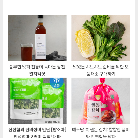
i
t
게
o
P
이
u
o
s
s
션
P
t
o
:
s
t
풍부한 맛과 전통이 녹아든 광천
맛있는 샤브샤브 준비를 위한 모
멸치액젓
둠채소 구매하기
:
신선함과 편의성이 만난 [팜조아]
예소담 특 썰은 김치: 칼칼한 풍미
친정엄마꾸러미 뚝딱! 대파
와 간편함을 담다