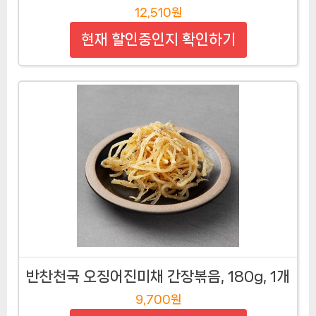
12,510원
현재 할인중인지 확인하기
반찬천국 오징어진미채 간장볶음, 180g, 1개
9,700원