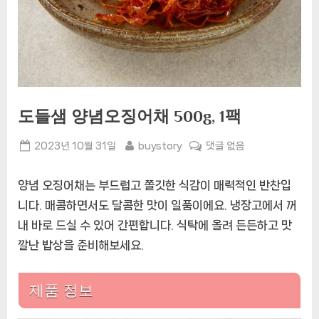
도들샘 양념오징어채 500g, 1팩
Posted
By
도
2023년 10월 31일
buystory
댓글 없음
on
들
샘
양념 오징어채는 부드럽고 쫄깃한 식감이 매력적인 반찬입
양
니다. 매콤하면서도 달콤한 맛이 일품이에요. 냉장고에서 꺼
념
내 바로 드실 수 있어 간편합니다. 식탁에 올려 든든하고 맛
오
징
깔난 밥상을 준비해보세요.
어
채
제품 정보
500g,
1