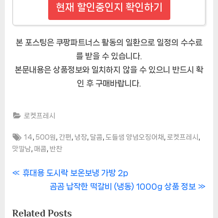
현재 할인중인지 확인하기
본 포스팅은 쿠팡파트너스 활동의 일환으로 일정의 수수료
를 받을 수 있습니다.
본문내용은 상품정보와 일치하지 않을 수 있으니 반드시 확
인 후 구매바랍니다.
로켓프레시
Tags:
,
,
,
,
,
,
,
14
500원
간편
냉장
달콤
도들샘 양념오징어채
로켓프레시
,
,
맛깔남
매콤
반찬
글
P
휴대용 도시락 보온보냉 가방 2p
r
N
곰곰 납작한 떡갈비 (냉동) 1000g 상품 정보
내
e
e
Related Posts
비
v
x