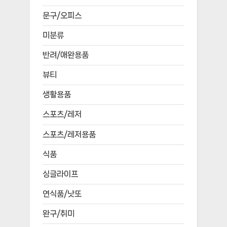
문구/오피스
미분류
반려/애완용품
뷰티
생활용품
스포츠/레저
스포츠/레저용품
식품
싱글라이프
연식품/낫또
완구/취미