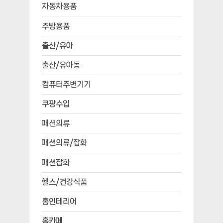
자동차용품
주방용품
출산/유아
출산/유아동
컴퓨터주변기기
쿠팡수입
패션의류
패션의류/잡화
패션잡화
헬스/건강식품
홈인테리어
홈카페