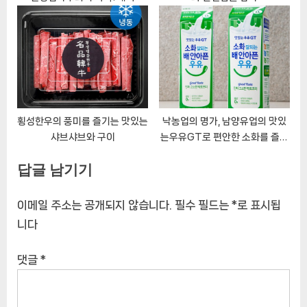
횡성한우의 풍미를 즐기는 맛있는
낙농업의 명가, 남양유업의 맛있
샤브샤브와 구이
는우유GT로 편안한 소화를 즐겨
보세요
답글 남기기
이메일 주소는 공개되지 않습니다.
필수 필드는
*
로 표시됩
니다
댓글
*