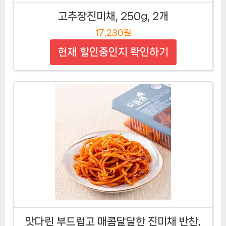
고추장진미채, 250g, 2개
17,230원
현재 할인중인지 확인하기
맛다린 부드럽고 매콤달달한 진미채 반찬,