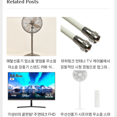
Related Posts
비
v
x
i
t
게
o
P
이
u
o
s
s
션
P
t
o
:
s
t
메탈선풍기 업소용 영업용 무소음
마하링크 안테나 TV 케이블에서
저소음 강풍기 스탠드 카페 식당
감동적인 시청 경험으로 업그레이
:
용 14인치 선풍기
드
가성비의 끝판왕! 주연테크 FHD
무선선풍기 시프이컴 무소음 스마