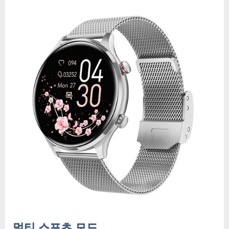
마
트
워
치
멀
티
스
포
츠
모
드
날
씨
음
악
스
마
트
워
멀티 스포츠 모드