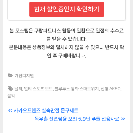
현재 할인중인지 확인하기
본 포스팅은 쿠팡파트너스 활동의 일환으로 일정의 수수료
를 받을 수 있습니다.
본문내용은 상품정보와 일치하지 않을 수 있으니 반드시 확
인 후 구매바랍니다.
가전디지털
Tags:
,
,
,
,
날씨
멀티 스포츠 모드
블루투스 통화 스마트워치
신형 AK50
음악
글
P
카카오프렌즈 실속만점 문구세트
r
N
목우촌 전연령용 오리 펫9단 푸들 전용사료
내
e
e