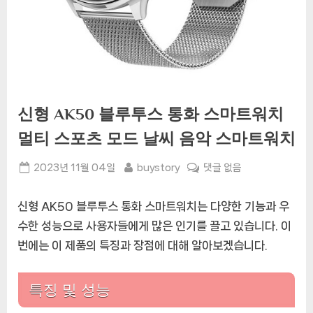
신형 AK50 블루투스 통화 스마트워치
멀티 스포츠 모드 날씨 음악 스마트워치
Posted
By
신
2023년 11월 04일
buystory
댓글 없음
on
형
AK50
신형 AK50 블루투스 통화 스마트워치는 다양한 기능과 우
블
수한 성능으로 사용자들에게 많은 인기를 끌고 있습니다. 이
루
번에는 이 제품의 특징과 장점에 대해 알아보겠습니다.
투
스
통
특징 및 성능
화
스