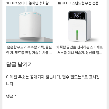
100Hz 모니터, 놓치면 후회할 역
트 BLDC 스탠드형 무선 선풍기
대급 할인 소식
화이트
은은한 무드와 촉촉함 가득, 클린
쾌적한 공간을 선사하는 스피세프
인 2L 무드등 듀얼 가습기 사용 후
저소음 미니 제습기: 당신의 일상
기
을 바꾸는 마법
답글 남기기
이메일 주소는 공개되지 않습니다.
필수 필드는
*
로 표시됩
니다
댓글
*