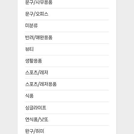
문구/사무용품
문구/오피스
미분류
반려/애완용품
뷰티
생활용품
스포츠/레저
스포츠/레저용품
식품
싱글라이프
연식품/낫또
완구/취미