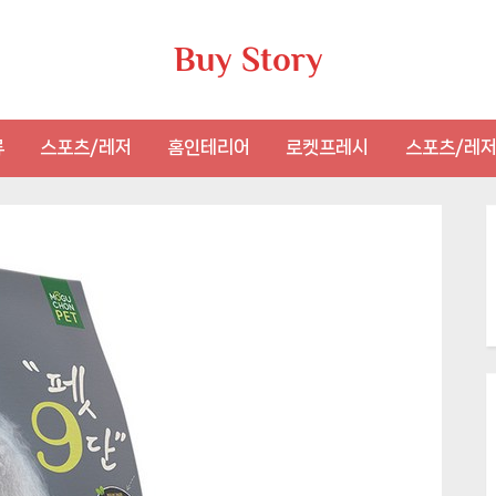
Buy Story
류
스포츠/레저
홈인테리어
로켓프레시
스포츠/레