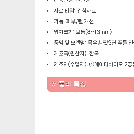
대상연령: 전연령
사료 타입: 건식사료
기능: 피부/털 개선
입자크기: 보통(8~13mm)
품명 및 모델명: 목우촌 펫9단 푸들 
제조국(원산지): 한국
제조자(수입자): ㈜에이티바이오 2공
제품의 특징