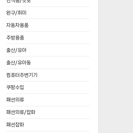
연식품/낫또
완구/취미
자동차용품
주방용품
출산/유아
출산/유아동
컴퓨터주변기기
쿠팡수입
패션의류
패션의류/잡화
패션잡화