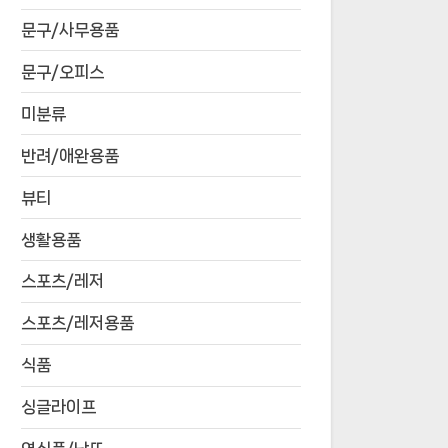
문구/사무용품
문구/오피스
미분류
반려/애완용품
뷰티
생활용품
스포츠/레저
스포츠/레저용품
식품
싱글라이프