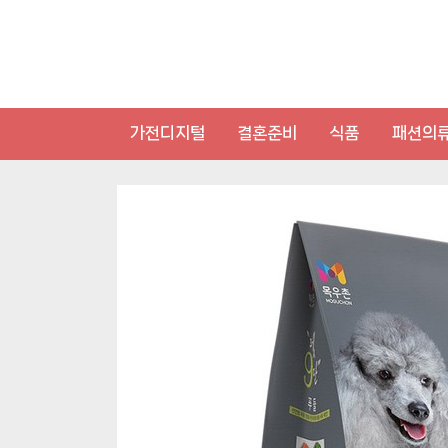
Skip
to
content
가전디지털
결혼준비
식품
패션의