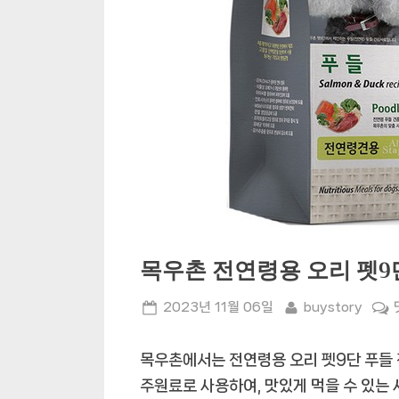
목우촌 전연령용 오리 펫9
Posted
By
2023년 11월 06일
buystory
on
목우촌에서는 전연령용 오리 펫9단 푸들 
주원료로 사용하여, 맛있게 먹을 수 있는 