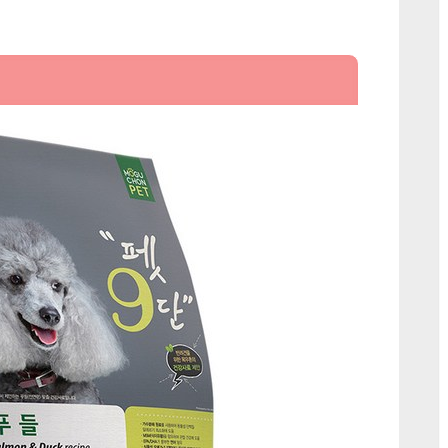
령
용
오
리
펫
9
단
푸
들
전
용
사
료
에