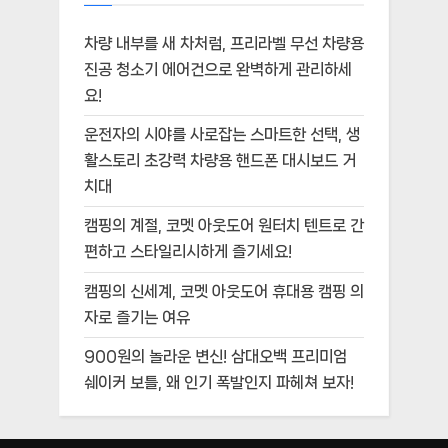
차량 내부를 새 차처럼, 프리라벨 무선 차량용
진공 청소기 에어건으로 완벽하게 관리하세
요!
운전자의 시야를 사로잡는 스마트한 선택, 생
활스토리 초강력 차량용 핸드폰 대시보드 거
치대
캠핑의 계절, 코멧 아웃도어 원터치 텐트로 간
편하고 스타일리시하게 즐기세요!
캠핑의 신세계, 코멧 아웃도어 휴대용 캠핑 의
자로 즐기는 여유
900원의 놀라운 변신! 삼대오백 프리미엄
쉐이커 보틀, 왜 인기 폭발인지 파헤쳐 보자!