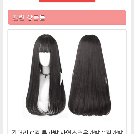
관련 상품들
긴머리 C컬 통가발 자연스러운가발 C컬가발