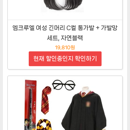
엠크루엘 여성 긴머리 C컬 통가발 + 가발망
세트, 자연블랙
19,810원
현재 할인중인지 확인하기