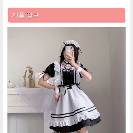
업
식
제품 정보
코
스
튬
여
성
파
티
의
상
에