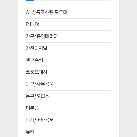
AI 상품포스팅 도우미
R.LUX
가구/홈인테리어
가전디지털
결혼준비
로켓프레시
문구/사무용품
문구/오피스
미분류
반려/애완용품
뷰티