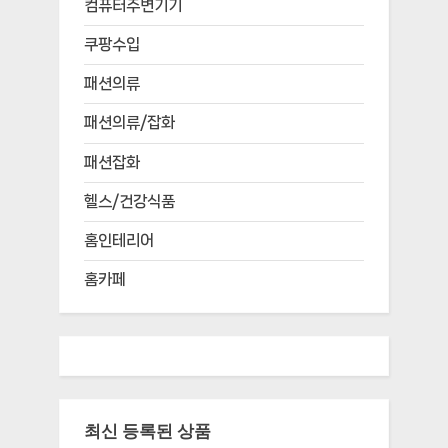
컴퓨터주변기기
쿠팡수입
패션의류
패션의류/잡화
패션잡화
헬스/건강식품
홈인테리어
홈카페
최신 등록된 상품