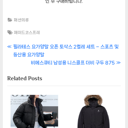
인 후 구매바랍니다.
패션의류
Tags:
메이드코스프레
글
P
필라테스 요가양말 오픈 토삭스 2컬레 세트 – 스포츠 및
r
등산용 요가양말
내
e
N
비에스큐티 남성용 니스콜프 더비 구두 875
비
v
e
Related Posts
i
x
게
o
t
이
u
P
s
o
션
P
s
o
t
s
: