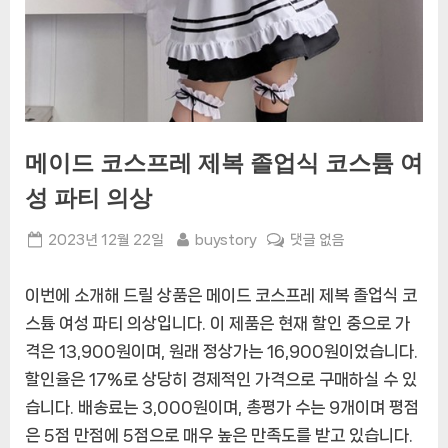
메이드 코스프레 제복 졸업식 코스튬 여
성 파티 의상
Posted
By
메
2023년 12월 22일
buystory
댓글 없음
on
이
드
이번에 소개해 드릴 상품은 메이드 코스프레 제복 졸업식 코
코
스튬 여성 파티 의상입니다. 이 제품은 현재 할인 중으로 가
스
격은 13,900원이며, 원래 정상가는 16,900원이었습니다.
프
레
할인율은 17%로 상당히 경제적인 가격으로 구매하실 수 있
제
습니다. 배송료는 3,000원이며, 총평가 수는 9개이며 평점
복
은 5점 만점에 5점으로 매우 높은 만족도를 받고 있습니다.
졸