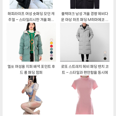
t
:
해피라이프 여성 숏패딩 모던 캐
블랙야크 남성 겨울 경량 헤비다
주얼 – 스타일리시한 겨울 패션
운 야상 하프 패딩 M히마에코 다
완성
운자켓 1BYPAW3023
엘쏘 여성용 지퍼 배색 포인트 후
로또 스트레치 헤비 패딩 밴치 코
드 롱 패딩 점퍼
트 – 스타일과 편안함을 동시에