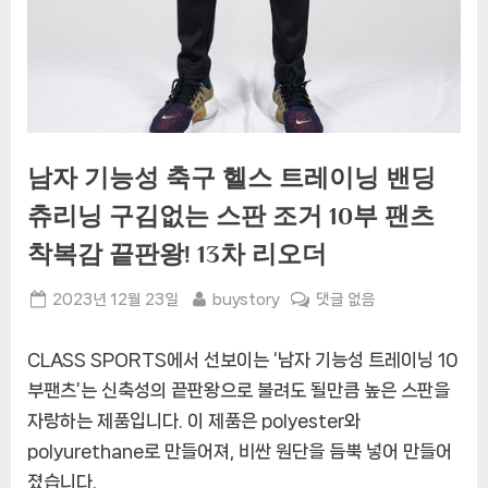
남자 기능성 축구 헬스 트레이닝 밴딩
츄리닝 구김없는 스판 조거 10부 팬츠
착복감 끝판왕! 13차 리오더
Posted
By
남
2023년 12월 23일
buystory
댓글 없음
on
자
기
CLASS SPORTS에서 선보이는 ‘남자 기능성 트레이닝 10
능
부팬츠’는 신축성의 끝판왕으로 불려도 될만큼 높은 스판을
성
자랑하는 제품입니다. 이 제품은 polyester와
축
구
polyurethane로 만들어져, 비싼 원단을 듬뿍 넣어 만들어
헬
졌습니다.