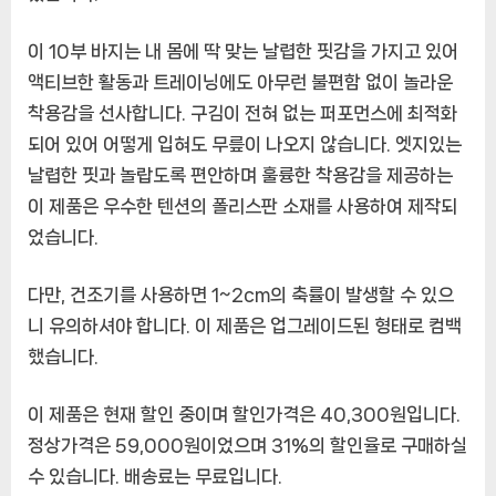
스
트
이 10부 바지는 내 몸에 딱 맞는 날렵한 핏감을 가지고 있어
레
액티브한 활동과 트레이닝에도 아무런 불편함 없이 놀라운
이
착용감을 선사합니다. 구김이 전혀 없는 퍼포먼스에 최적화
닝
밴
되어 있어 어떻게 입혀도 무릎이 나오지 않습니다. 엣지있는
딩
날렵한 핏과 놀랍도록 편안하며 훌륭한 착용감을 제공하는
츄
이 제품은 우수한 텐션의 폴리스판 소재를 사용하여 제작되
리
었습니다.
닝
구
김
다만, 건조기를 사용하면 1~2cm의 축률이 발생할 수 있으
없
니 유의하셔야 합니다. 이 제품은 업그레이드된 형태로 컴백
는
했습니다.
스
판
이 제품은 현재 할인 중이며 할인가격은 40,300원입니다.
조
거
정상가격은 59,000원이었으며 31%의 할인율로 구매하실
10
수 있습니다. 배송료는 무료입니다.
부