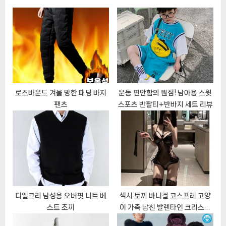
o
s
션
s
P
t
o
:
s
t
:
로즈바운드 겨울 방한 패딩 바지
운동 편안함의 원점! 남아용 스윗
팬츠
스포츠 반팔티+반바지 세트 리뷰
디엘크리 남성용 오버핏 니트 베
섹시 토끼 바니걸 코스프레 고양
스트 조끼
이 가죽 남친 발렌타인 크리스마
스 선물