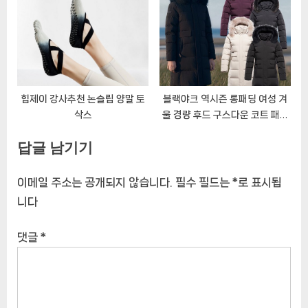
힙제이 강사추천 논슬립 양말 토
블랙야크 역시즌 롱패딩 여성 겨
삭스
울 경량 후드 구스다운 코트 패딩
점퍼 B아리엘다운자켓
답글 남기기
이메일 주소는 공개되지 않습니다.
필수 필드는
*
로 표시됩
니다
댓글
*