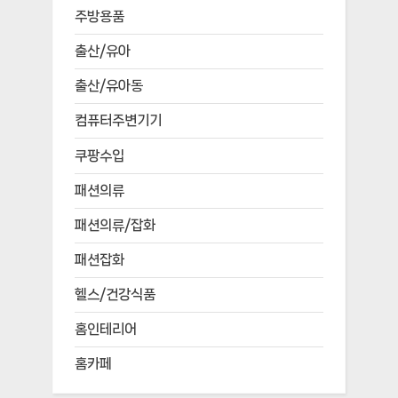
주방용품
출산/유아
출산/유아동
컴퓨터주변기기
쿠팡수입
패션의류
패션의류/잡화
패션잡화
헬스/건강식품
홈인테리어
홈카페