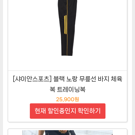
[샤이안스포츠] 블랙 노랑 무릎선 바지 체육
복 트레이닝복
25,900원
현재 할인중인지 확인하기