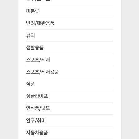
미분류
반려/애완용품
뷰티
생활용품
스포츠/레저
스포츠/레저용품
식품
싱글라이프
연식품/낫또
완구/취미
자동차용품