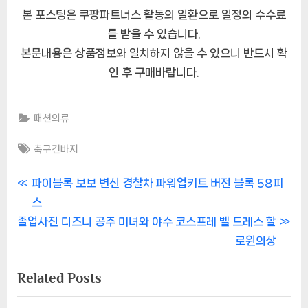
본 포스팅은 쿠팡파트너스 활동의 일환으로 일정의 수수료
를 받을 수 있습니다.
본문내용은 상품정보와 일치하지 않을 수 있으니 반드시 확
인 후 구매바랍니다.
패션의류
Tags:
축구긴바지
글
P
파이블록 보보 변신 경찰차 파워업키트 버전 블록 58피
r
스
내
N
e
졸업사진 디즈니 공주 미녀와 야수 코스프레 벨 드레스 할
비
e
v
로윈의상
x
i
게
Related Posts
t
o
이
P
u