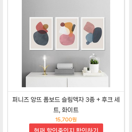
퍼니즈 앙뜨 폼보드 슬림액자 3종 + 후크 세
트, 화이트
15,700원
현재 할인중인지 확인하기