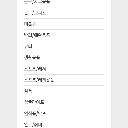
문구/사무용품
문구/오피스
미분류
반려/애완용품
뷰티
생활용품
스포츠/레저
스포츠/레저용품
식품
싱글라이프
연식품/낫또
완구/취미