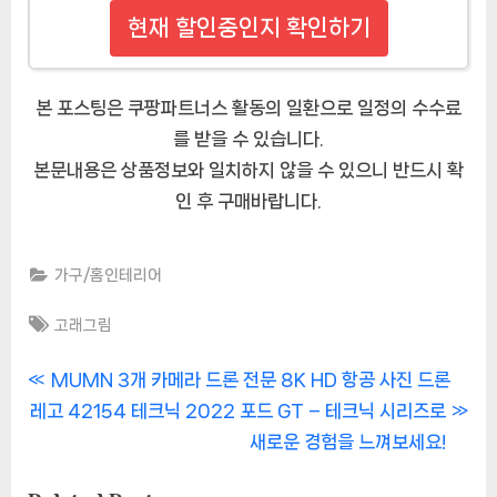
현재 할인중인지 확인하기
본 포스팅은 쿠팡파트너스 활동의 일환으로 일정의 수수료
를 받을 수 있습니다.
본문내용은 상품정보와 일치하지 않을 수 있으니 반드시 확
인 후 구매바랍니다.
가구/홈인테리어
Tags:
고래그림
글
P
MUMN 3개 카메라 드론 전문 8K HD 항공 사진 드론
N
r
레고 42154 테크닉 2022 포드 GT – 테크닉 시리즈로
내
e
e
새로운 경험을 느껴보세요!
비
x
v