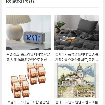
Related Posts
t
i
게
P
o
이
o
u
s
s
션
t
P
:
o
s
t
:
득템 찬스! 홈플래닛 디지털 탁상
잠자리의 품격을 높이다: 코멧 홈
용 시계, 놀라운 가격으로 당신의
차렵이불 슈퍼싱글 세트, 득템 찬
공간을 채우세요!
스!
투명하고 스타일리시한 공간 연
홈데코 도안 + 원단 + 실 + 바늘