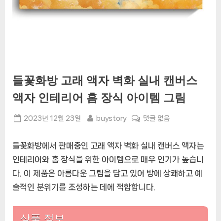
들꽃화방 고래 액자 벽화 실내 캔버스
액자 인테리어 홈 장식 아이템 그림
Posted
By
들
2023년 12월 23일
buystory
댓글 없음
on
꽃
화
들꽃화방에서 판매중인 고래 액자 벽화 실내 캔버스 액자는
방
인테리어와 홈 장식을 위한 아이템으로 매우 인기가 높습니
고
다. 이 제품은 아름다운 그림을 담고 있어 방에 상쾌하고 예
래
액
술적인 분위기를 조성하는 데에 적합합니다.
자
벽
상품 정보
화