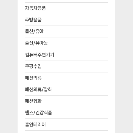
자동차용품
주방용품
출산/유아
출산/유아동
컴퓨터주변기기
쿠팡수입
패션의류
패션의류/잡화
패션잡화
헬스/건강식품
홈인테리어