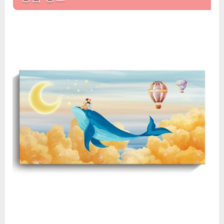
실
내
캔
버
스
액
자
인
테
리
어
홈
장
식
아
이
템
그
림