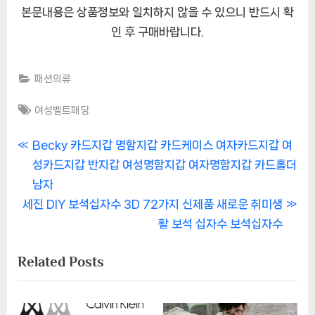
본문내용은 상품정보와 일치하지 않을 수 있으니 반드시 확
인 후 구매바랍니다.
패션의류
Tags:
여성벨트패딩
글
P
Becky 카드지갑 명함지갑 카드케이스 여자카드지갑 여
r
성카드지갑 반지갑 여성명함지갑 여자명함지갑 카드홀더
내
e
남자
비
N
v
세진 DIY 보석십자수 3D 72가지 신제품 새로운 취미생
e
i
활 보석 십자수 보석십자수
게
x
o
Related Posts
이
t
u
P
s
션
o
P