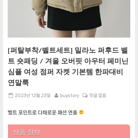
[퍼탈부착/벨트세트] 밀라노 퍼후드 벨
트 숏패딩 / 겨울 오버핏 아우터 페미닌
심플 여성 점퍼 자켓 기본템 한파대비
연말룩
Posted
By
[퍼
2023년 12월 23일
buystory
댓글 없음
on
탈
부
벨트 포인트로 다채로운 패션 연출
착/
벨
트
상품 정보
세