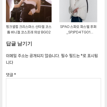
핑크셀럽 크리스마스 산타걸 코스
SPAO 스파오 파스텔 푸퍼
튬 바니걸 코스프레 의상 BG02
_SPJPD4TG01
SPJPD4TG01
답글 남기기
이메일 주소는 공개되지 않습니다.
필수 필드는
*
로 표시됩
니다
댓글
*