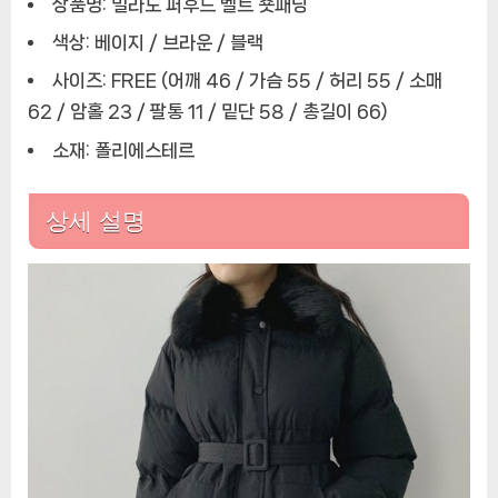
상품명: 밀라노 퍼후드 벨트 숏패딩
우
터
색상: 베이지 / 브라운 / 블랙
페
사이즈: FREE (어깨 46 / 가슴 55 / 허리 55 / 소매
미
62 / 암홀 23 / 팔통 11 / 밑단 58 / 총길이 66)
닌
심
소재: 폴리에스테르
플
여
상세 설명
성
점
퍼
자
켓
기
본
템
한
파
대
비