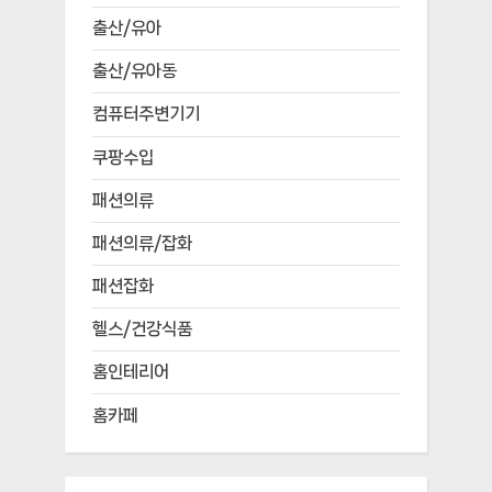
출산/유아
출산/유아동
컴퓨터주변기기
쿠팡수입
패션의류
패션의류/잡화
패션잡화
헬스/건강식품
홈인테리어
홈카페