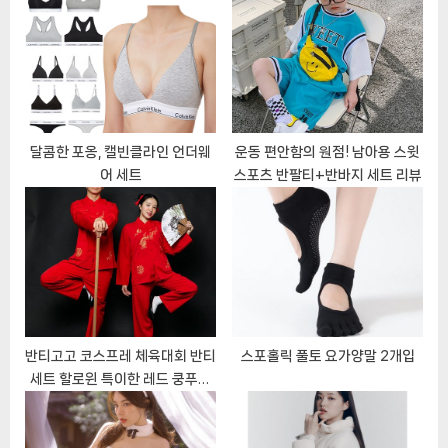
s
o
t
s
:
t
:
달콤한 포옹, 캘빈클라인 언더웨
운동 편안함의 원점! 남아용 스윗
어 세트
스포츠 반팔티+반바지 세트 리뷰
반티고고 코스프레 체육대회 반티
스포홀릭 풀토 요가양말 2개입
세트 할로윈 특이한 레드 쿵푸도
복