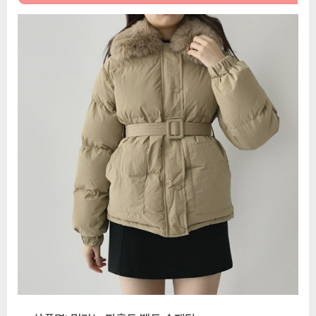
트]
밀
라
노
퍼
후
드
벨
트
숏
패
딩
/
겨
울
오
버
핏
아