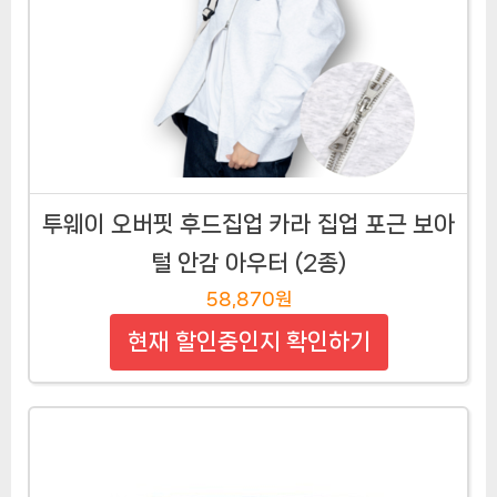
투웨이 오버핏 후드집업 카라 집업 포근 보아
털 안감 아우터 (2종)
58,870원
현재 할인중인지 확인하기