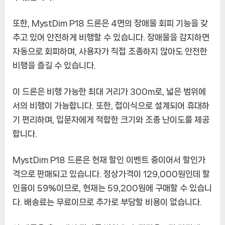
시
간
또한, MystDim P18 드론은 4면의 장애물 회피 기능을 갖
15
추고 있어 안전하게 비행할 수 있습니다. 장애물을 감지하면
분
자동으로 회피하며, 사용자가 직접 조종하지 않아도 안전한
촬
영
비행을 즐길 수 있습니다.
용
2K
이 드론은 비행 가능한 최대 거리가 300m로, 넓은 범위에
카
서의 비행이 가능합니다. 또한, 접이식으로 설계되어 휴대하
메
기 편리하며, 입문자에게 적합한 크기와 조종 난이도를 제공
라
4
합니다.
면
장
MystDim P18 드론은 현재 할인 이벤트 중이어서 할인가
애
격으로 판매되고 있습니다. 정상가격이 129,000원인데 할
물
인율이 59%이므로, 현재는 59,200원에 구매할 수 있습니
회
피
다. 배송료는 무료이므로 추가로 부담할 비용이 없습니다.
비
행