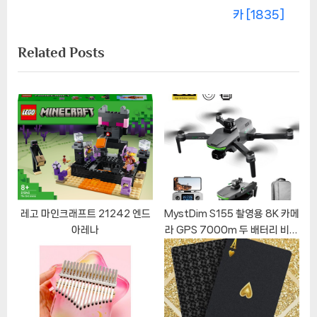
내
e
e
카 [1835]
비
x
v
Related Posts
t
i
게
P
o
이
o
u
s
s
션
t
P
:
o
s
t
:
레고 마인크래프트 21242 엔드
MystDim S155 촬영용 8K 카메
아레나
라 GPS 7000m 두 배터리 비행
시간 80분 접이식 전문급 드론