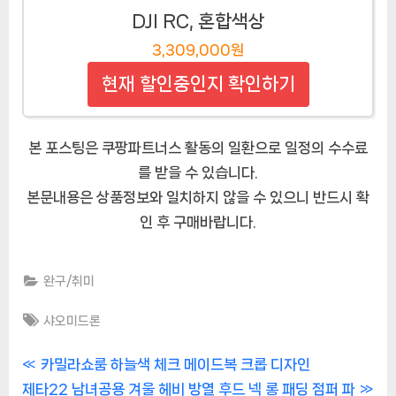
DJI RC, 혼합색상
3,309,000원
현재 할인중인지 확인하기
본 포스팅은 쿠팡파트너스 활동의 일환으로 일정의 수수료
를 받을 수 있습니다.
본문내용은 상품정보와 일치하지 않을 수 있으니 반드시 확
인 후 구매바랍니다.
완구/취미
Tags:
샤오미드론
글
P
카밀라쇼룸 하늘색 체크 메이드복 크롭 디자인
N
r
제타22 남녀공용 겨울 헤비 방열 후드 넥 롱 패딩 점퍼 파