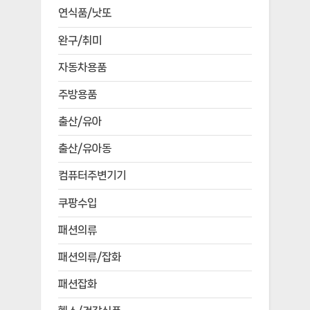
연식품/낫또
완구/취미
자동차용품
주방용품
출산/유아
출산/유아동
컴퓨터주변기기
쿠팡수입
패션의류
패션의류/잡화
패션잡화