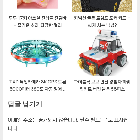
루루 17키 아크릴 컬러풀 칼림바
키넥션 골든 트럼프 포커 카드 –
– 즐거운 소리, 다양한 컬러
싸게 사는 방법?
TXD 듀얼카메라 8K GPS 드론
파이블록 보보 변신 경찰차 파워
5000미터 360도 자동 장애물
업키트 버전 블록 58피스
회피 S1 PRO
답글 남기기
이메일 주소는 공개되지 않습니다.
필수 필드는
*
로 표시됩
니다