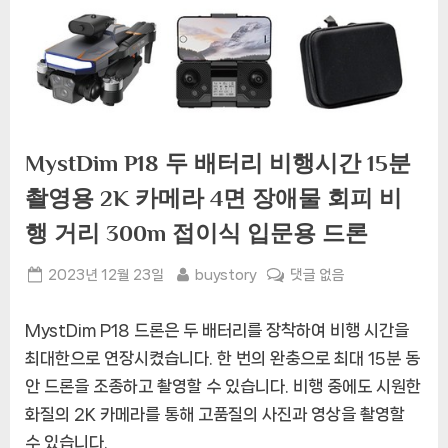
MystDim P18 두 배터리 비행시간 15분
촬영용 2K 카메라 4면 장애물 회피 비
행 거리 300m 접이식 입문용 드론
Posted
By
MystDim
2023년 12월 23일
buystory
댓글 없음
on
P18
두
MystDim P18 드론은 두 배터리를 장착하여 비행 시간을
배
최대한으로 연장시켰습니다. 한 번의 완충으로 최대 15분 동
터
안 드론을 조종하고 촬영할 수 있습니다. 비행 중에도 시원한
리
비
화질의 2K 카메라를 통해 고품질의 사진과 영상을 촬영할
행
수 있습니다.