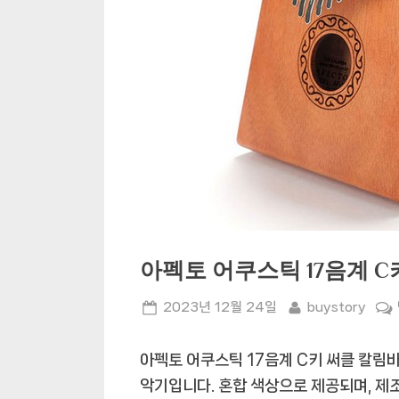
아펙토 어쿠스틱 17음계 C
Posted
By
2023년 12월 24일
buystory
on
아펙토 어쿠스틱 17음계 C키 써클 칼림
악기입니다. 혼합 색상으로 제공되며, 제