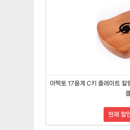
아펙토 17음계 C키 플레이트 칼
현재 할