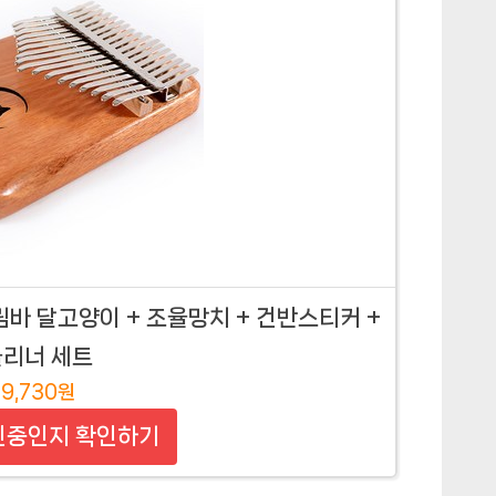
림바 달고양이 + 조율망치 + 건반스티커 +
클리너 세트
9,730원
인중인지 확인하기