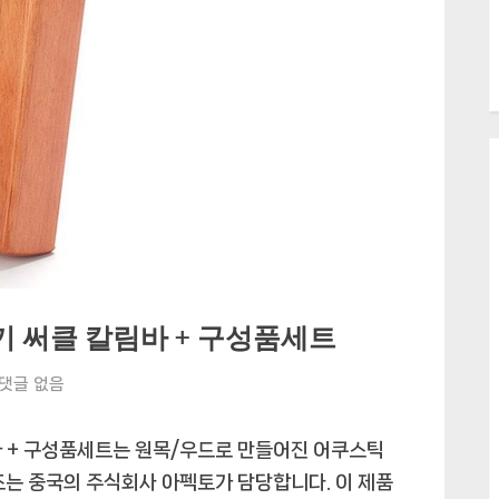
키 써클 칼림바 + 구성품세트
아
댓글 없음
펙
토
바 + 구성품세트는 원목/우드로 만들어진 어쿠스틱
어
조는 중국의 주식회사 아펙토가 담당합니다. 이 제품
쿠