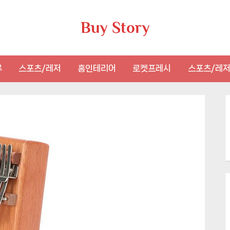
Buy Story
류
스포츠/레저
홈인테리어
로켓프레시
스포츠/레