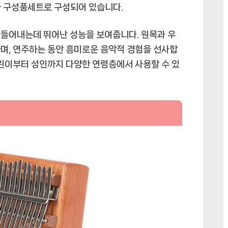
와 구성품세트로 구성되어 있습니다.
스
틱
만들어내는데 뛰어난 성능을 보여줍니다. 원목과 우
17
음
며, 연주하는 동안 흥미로운 음악적 경험을 선사합
계
어린이부터 성인까지 다양한 연령층에서 사용할 수 있
C
키
써
클
칼
림
바
+
구
성
품
세
트