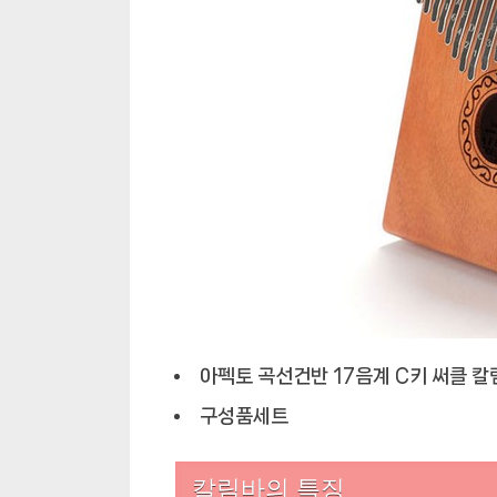
아펙토 곡선건반 17음계 C키 써클 칼
구성품세트
칼림바의 특징