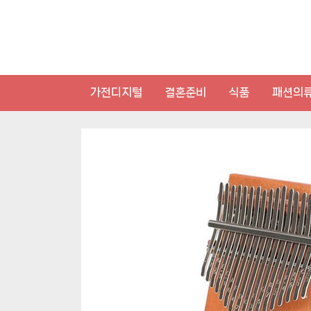
Skip
to
content
가전디지털
결혼준비
식품
패션의