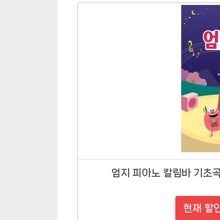
엄지 피아노 칼림바 기초
현재 할