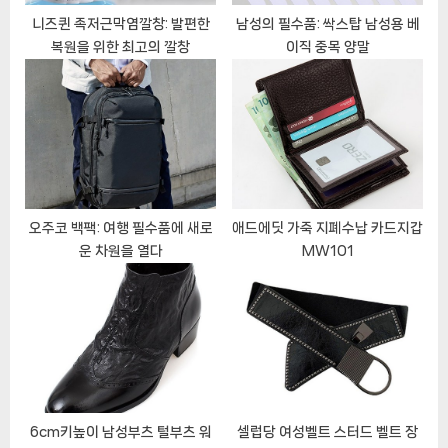
니즈퀸 족저근막염깔창: 발편한
남성의 필수품: 싹스탑 남성용 베
복원을 위한 최고의 깔창
이직 중목 양말
오주코 백팩: 여행 필수품에 새로
애드에딧 가죽 지폐수납 카드지갑
운 차원을 열다
MW101
6cm키높이 남성부츠 털부츠 워
셀럽당 여성벨트 스터드 벨트 장