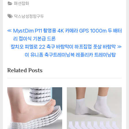
패션잡화
Tags:
닥스남성정장구두
글
P
MystDim P11 촬영용 4K 카메라 GPS 1000m 두 배터
r
리 접이식 기본급 드론
내
N
e
칼치오 피엘로 22 축구 바람막이 하프집업 풋살 바람막
비
e
v
이 유니폼 축구트레이닝복 레플리카 트레이닝탑
x
i
게
Related Posts
t
o
이
P
u
o
s
션
s
P
t
o
:
s
t
: