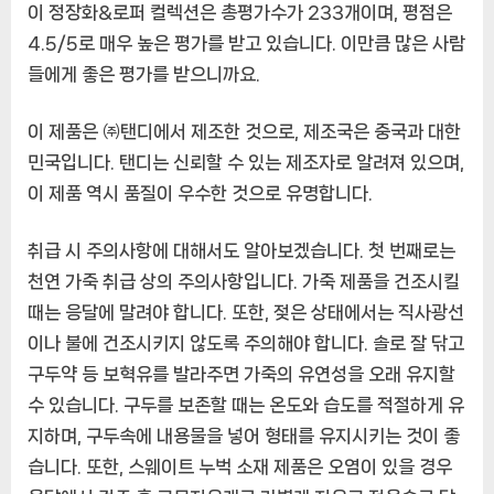
이 정장화&로퍼 컬렉션은 총평가수가 233개이며, 평점은
&
4.5/5로 매우 높은 평가를 받고 있습니다. 이만큼 많은 사람
로
들에게 좋은 평가를 받으니까요.
퍼
컬
렉
이 제품은 ㈜탠디에서 제조한 것으로, 제조국은 중국과 대한
션
민국입니다. 탠디는 신뢰할 수 있는 제조자로 알려져 있으며,
7
이 제품 역시 품질이 우수한 것으로 유명합니다.
종
–
취급 시 주의사항에 대해서도 알아보겠습니다. 첫 번째로는
편
하
천연 가죽 취급 상의 주의사항입니다. 가죽 제품을 건조시킬
고
때는 응달에 말려야 합니다. 또한, 젖은 상태에서는 직사광선
멋
이나 불에 건조시키지 않도록 주의해야 합니다. 솔로 잘 닦고
스
구두약 등 보혁유를 발라주면 가죽의 유연성을 오래 유지할
럽
게
수 있습니다. 구두를 보존할 때는 온도와 습도를 적절하게 유
한
지하며, 구두속에 내용물을 넣어 형태를 유지시키는 것이 좋
번
습니다. 또한, 스웨이트 누벅 소재 제품은 오염이 있을 경우
에!