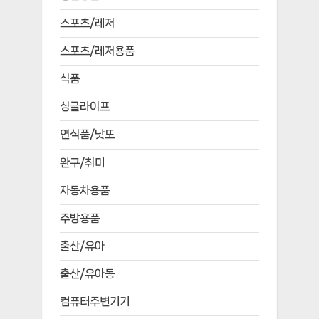
스포츠/레저
스포츠/레저용품
식품
싱글라이프
연식품/낫또
완구/취미
자동차용품
주방용품
출산/유아
출산/유아동
컴퓨터주변기기