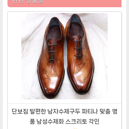
단보짐 발편한 남자수제구두 파티나 맞춤 명
품 남성수제화 스크리토 각인