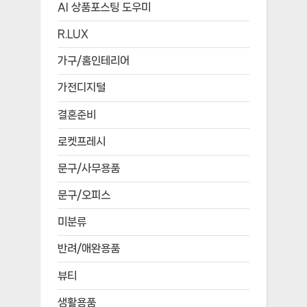
AI 상품포스팅 도우미
R.LUX
가구/홈인테리어
가전디지털
결혼준비
로켓프레시
문구/사무용품
문구/오피스
미분류
반려/애완용품
뷰티
생활용품