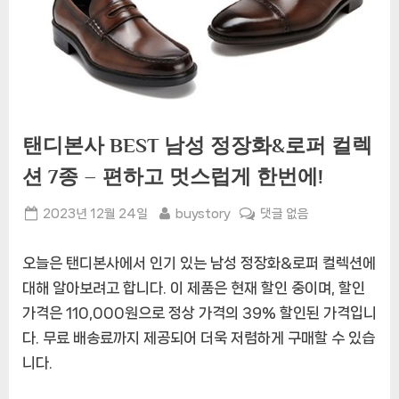
탠디본사 BEST 남성 정장화&로퍼 컬렉
션 7종 – 편하고 멋스럽게 한번에!
Posted
By
탠
2023년 12월 24일
buystory
댓글 없음
on
디
본
오늘은 탠디본사에서 인기 있는 남성 정장화&로퍼 컬렉션에
사
대해 알아보려고 합니다. 이 제품은 현재 할인 중이며, 할인
BEST
가격은 110,000원으로 정상 가격의 39% 할인된 가격입니
남
성
다. 무료 배송료까지 제공되어 더욱 저렴하게 구매할 수 있습
정
니다.
장
화