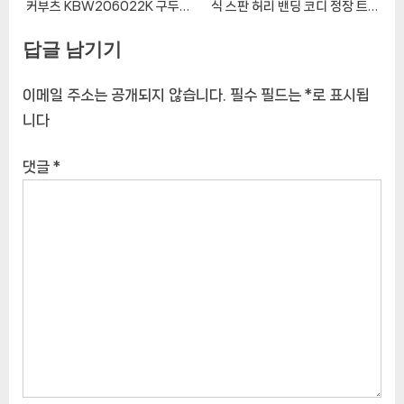
커부츠 KBW206022K 구두마
식 스판 허리 밴딩 코디 정장 트렌
루
치 원피스
답글 남기기
이메일 주소는 공개되지 않습니다.
필수 필드는
*
로 표시됩
니다
댓글
*