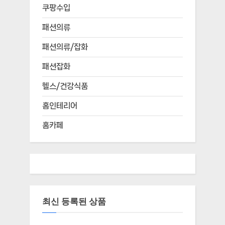
쿠팡수입
패션의류
패션의류/잡화
패션잡화
헬스/건강식품
홈인테리어
홈카페
최신 등록된 상품