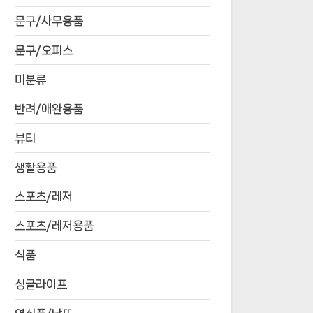
문구/사무용품
문구/오피스
미분류
반려/애완용품
뷰티
생활용품
스포츠/레저
스포츠/레저용품
식품
싱글라이프