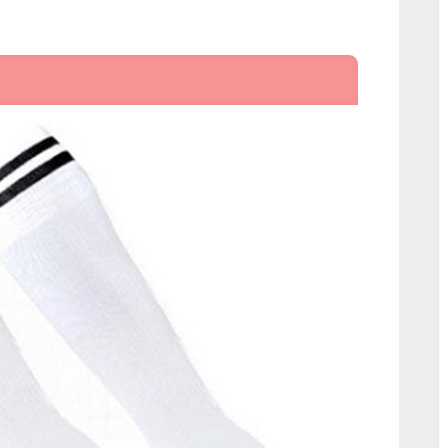
축
구
양
말
–
스
포
츠/
등
산
용
양
말
에