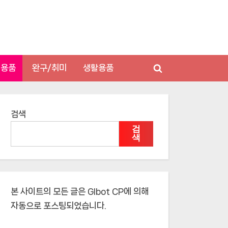
저용품
완구/취미
생활용품
Toggle
search
form
검색
검
색
본 사이트의 모든 글은
Glbot CP
에 의해
자동으로 포스팅되었습니다.