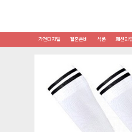
Skip
to
content
가전디지털
결혼준비
식품
패션의