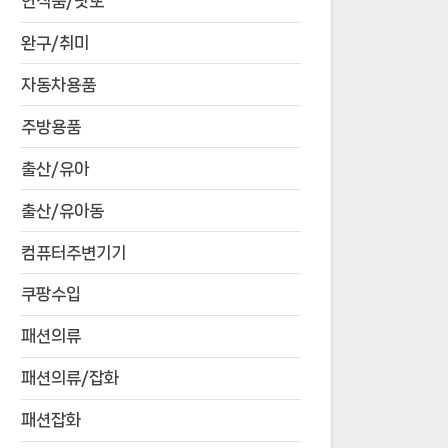
연식품/낫또
완구/취미
자동차용품
주방용품
출산/유아
출산/유아동
컴퓨터주변기기
쿠팡수입
패션의류
패션의류/잡화
패션잡화