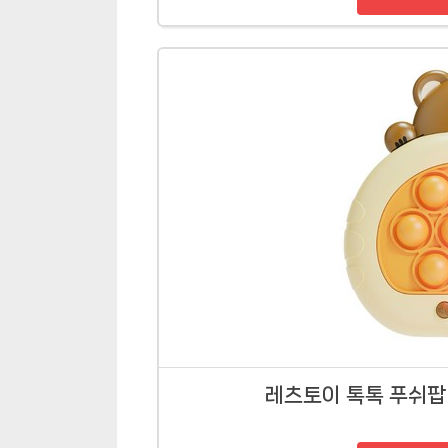
레츠토이 톡톡 푸쉬팝