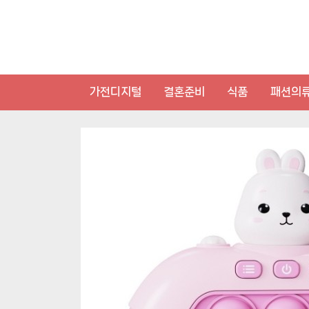
Skip
to
content
가전디지털
결혼준비
식품
패션의