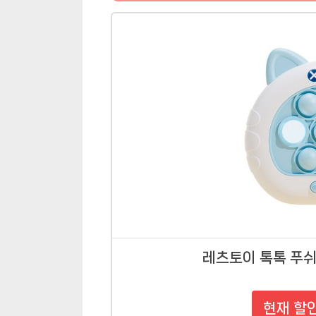
레츠토이 톡톡 푸쉬
현재 할