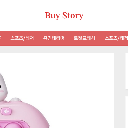
Buy Story
류
스포츠/레저
홈인테리어
로켓프레시
스포츠/레