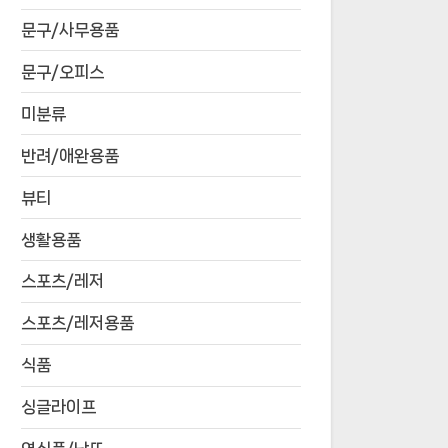
문구/사무용품
문구/오피스
미분류
반려/애완용품
뷰티
생활용품
스포츠/레저
스포츠/레저용품
식품
싱글라이프