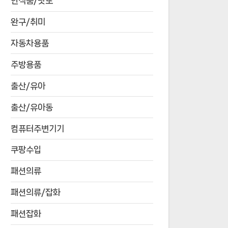
연식품/낫또
완구/취미
자동차용품
주방용품
출산/유아
출산/유아동
컴퓨터주변기기
쿠팡수입
패션의류
패션의류/잡화
패션잡화