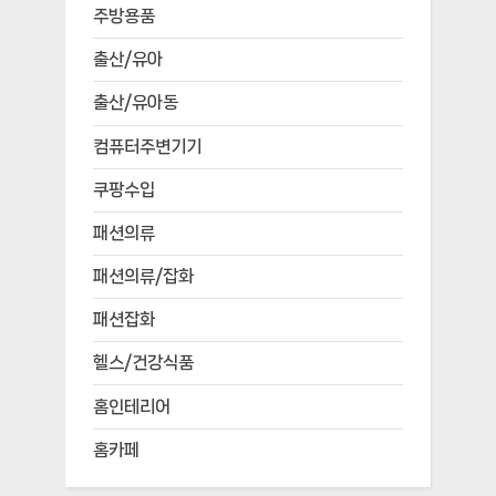
주방용품
출산/유아
출산/유아동
컴퓨터주변기기
쿠팡수입
패션의류
패션의류/잡화
패션잡화
헬스/건강식품
홈인테리어
홈카페