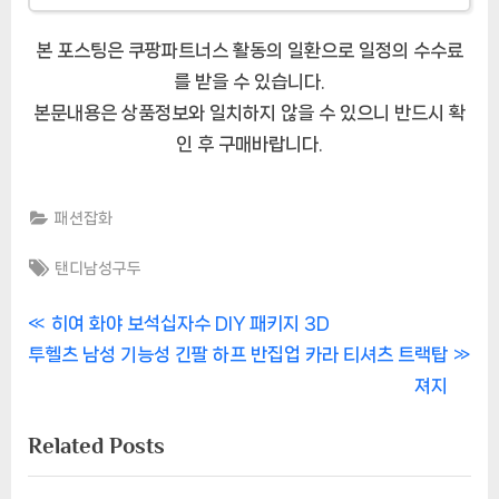
본 포스팅은 쿠팡파트너스 활동의 일환으로 일정의 수수료
를 받을 수 있습니다.
본문내용은 상품정보와 일치하지 않을 수 있으니 반드시 확
인 후 구매바랍니다.
패션잡화
Tags:
탠디남성구두
글
P
히여 화야 보석십자수 DIY 패키지 3D
N
r
투헬츠 남성 기능성 긴팔 하프 반집업 카라 티셔츠 트랙탑
내
e
e
져지
비
x
v
Related Posts
t
i
게
P
o