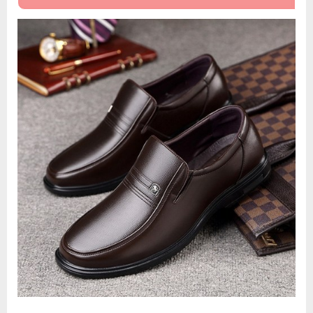
구
두
에