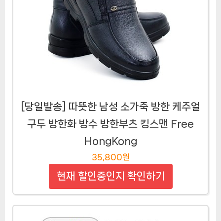
[당일발송] 따뜻한 남성 소가죽 방한 케주얼
구두 방한화 방수 방한부츠 킹스맨 Free
HongKong
35,800원
현재 할인중인지 확인하기