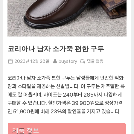
코리아나 남자 소가죽 편한 구두
Posted
By
코
2023년 12월 28일
buystory
댓글 없음
on
리
아
코리아나 남자 소가죽 편한 구두는 남성들에게 편안한 착화
나
감과 스타일을 제공하는 신발입니다. 이 구두는 캐주얼한 룩
남
에도 잘 어울리며, 사이즈는 240부터 285까지 다양하게
자
소
구매할 수 있습니다. 할인가격은 39,900원으로 정상가격
가
인 51,900원에 비해 23%의 할인율을 가지고 있습니다.
죽
편
제품 정보
한