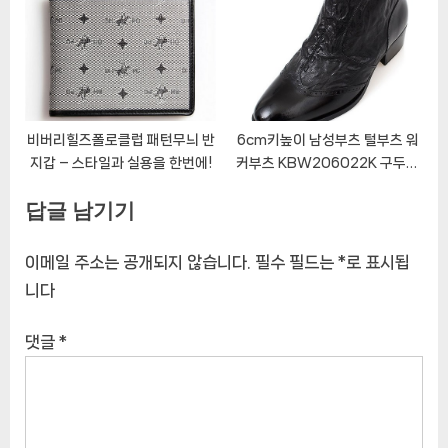
비버리힐즈폴로클럽 패턴무늬 반
6cm키높이 남성부츠 털부츠 워
지갑 – 스타일과 실용을 한번에!
커부츠 KBW206022K 구두마
루
답글 남기기
이메일 주소는 공개되지 않습니다.
필수 필드는
*
로 표시됩
니다
댓글
*