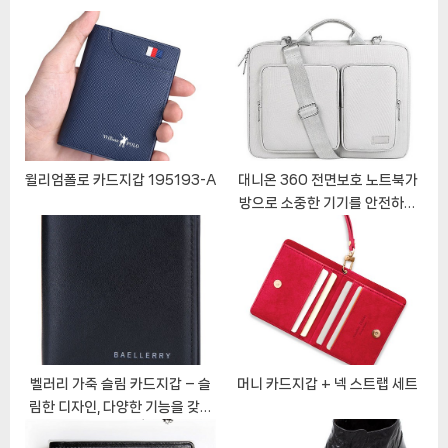
이
o
u
s
s
션
t
P
:
o
s
t
:
윌리엄폴로 카드지갑 195193-A
대니온 360 전면보호 노트북가
방으로 소중한 기기를 안전하게
지키세요!
벨러리 가죽 슬림 카드지갑 – 슬
머니 카드지갑 + 넥 스트랩 세트
림한 디자인, 다양한 기능을 갖춘
실용적인 지갑