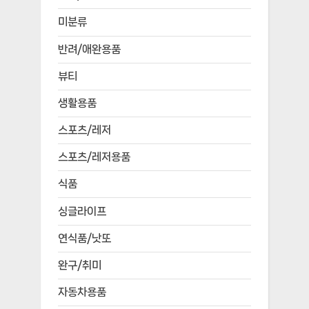
미분류
반려/애완용품
뷰티
생활용품
스포츠/레저
스포츠/레저용품
식품
싱글라이프
연식품/낫또
완구/취미
자동차용품