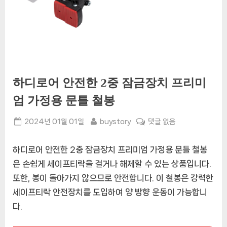
하디로어 안전한 2중 잠금장치 프리미
엄 가정용 문틀 철봉
Posted
By
하
2024년 01월 01일
buystory
댓글 없음
on
디
로
하디로어 안전한 2중 잠금장치 프리미엄 가정용 문틀 철봉
어
은 손쉽게 세이프티락을 걸거나 해제할 수 있는 상품입니다.
안
또한, 봉이 돌아가지 않으므로 안전합니다. 이 철봉은 강력한
전
한
세이프티락 안전장치를 도입하여 양 방향 운동이 가능합니
2
다.
중
잠