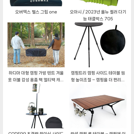
t
:
오버맥스 헬스 그립 one
오아시 / 2023년 올뉴 컬러 다기
능 태클박스 705
하디아 대형 캠핑 가방 텐트 겨울
캠핑트리 캠핑 사이드 테이블 원
옷 이불 감성 용품 팩 멀티백 캐리
형 높이조절 – 캠핑을 더 편리하
백 장비 용품 보관
게!
CODE99 초경량 접이식 사이드
락셀 캠핑 롤 테이블 – 캠핑에 이