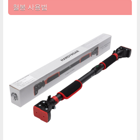
철봉 사용법
금
장
치
프
리
미
엄
가
정
용
문
틀
철
봉
에