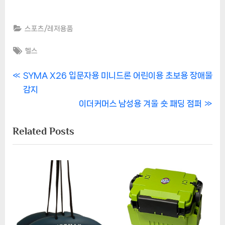
스포츠/레저용품
Tags:
헬스
글
P
SYMA X26 입문자용 미니드론 어린이용 초보용 장애물
r
감지
내
e
N
이더커머스 남성용 겨울 숏 패딩 점퍼
비
v
e
Related Posts
i
x
게
o
t
이
u
P
s
o
션
P
s
o
t
s
: