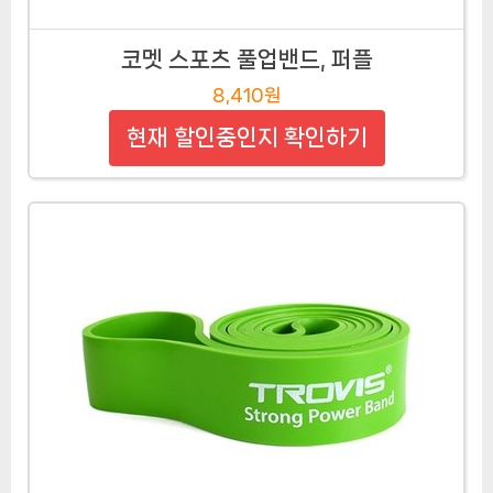
코멧 스포츠 풀업밴드, 퍼플
8,410원
현재 할인중인지 확인하기