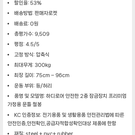
할인율: 53%
배송방법: 판매자로켓
배송료: 0원
총평가수: 9,509
평점: 4.5/5
고정 방식: 압축식
최대무게: 300kg
최장 길이: 75cm – 96cm
운동 부위: 등/허리
품명 및 모델명: 하디로어 안전한 2중 잠금장치 프리미엄
가정용 문틀 철봉
KC 인증정보: 전기용품 및 생활용품 안전관리법에 따른
안전인증,안전확인,공급자적합성확인대상 제품에 한함
재질: steel + pvc+ rubber