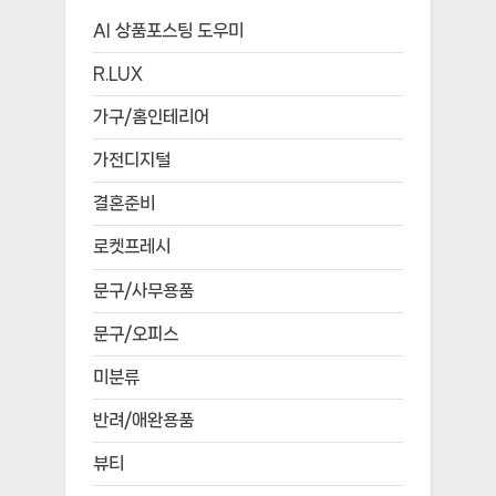
AI 상품포스팅 도우미
R.LUX
가구/홈인테리어
가전디지털
결혼준비
로켓프레시
문구/사무용품
문구/오피스
미분류
반려/애완용품
뷰티