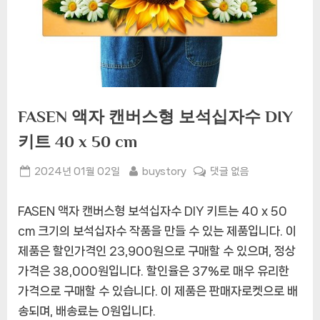
FASEN 액자 캔버스형 보석십자수 DIY
키트 40 x 50 cm
Posted
By
FASEN
2024년 01월 02일
buystory
댓글 없음
on
액
자
FASEN 액자 캔버스형 보석십자수 DIY 키트는 40 x 50
캔
cm 크기의 보석십자수 작품을 만들 수 있는 제품입니다. 이
버
제품은 할인가격인 23,900원으로 구매할 수 있으며, 정상
스
형
가격은 38,000원입니다. 할인율은 37%로 매우 유리한
보
가격으로 구매할 수 있습니다. 이 제품은 판매자로켓으로 배
석
송되며, 배송료는 0원입니다.
십