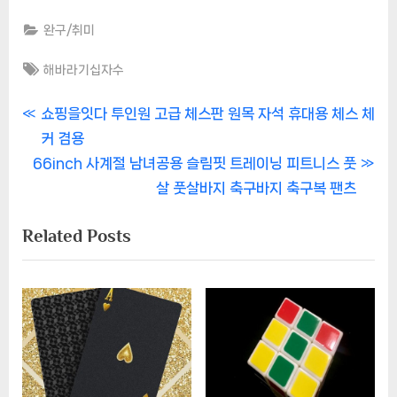
완구/취미
Tags:
해바라기십자수
글
P
쇼핑을잇다 투인원 고급 체스판 원목 자석 휴대용 체스 체
r
커 겸용
내
N
e
66inch 사계절 남녀공용 슬림핏 트레이닝 피트니스 풋
비
e
v
살 풋살바지 축구바지 축구복 팬츠
x
i
게
Related Posts
t
o
이
P
u
o
s
션
s
P
t
o
:
s
t