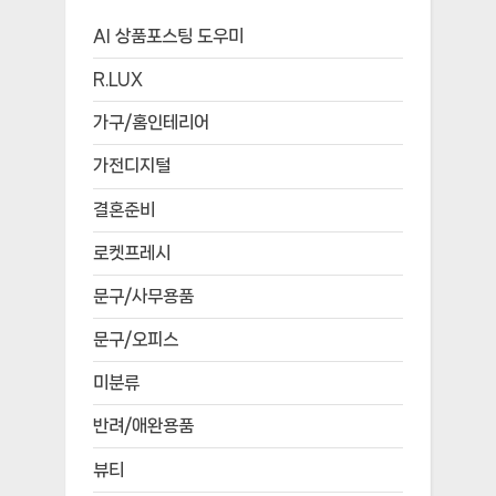
AI 상품포스팅 도우미
R.LUX
가구/홈인테리어
가전디지털
결혼준비
로켓프레시
문구/사무용품
문구/오피스
미분류
반려/애완용품
뷰티