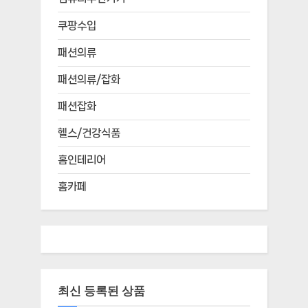
쿠팡수입
패션의류
패션의류/잡화
패션잡화
헬스/건강식품
홈인테리어
홈카페
최신 등록된 상품