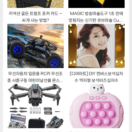
:
키넥션 골든 트럼프 포커 카드 –
MAGIC 방송마술도구 1초 만에
싸게 사는 방법?
맞춰지는 신기한 큐브마술 Cube
Magic
무선자동차 입문용 RC카 무선조
[디어아트] DIY 캔버스보석십자
종 사륜구동 어린이날선물 몬스트
수 액자형 보석비즈십자수
럭 어린이 RC카