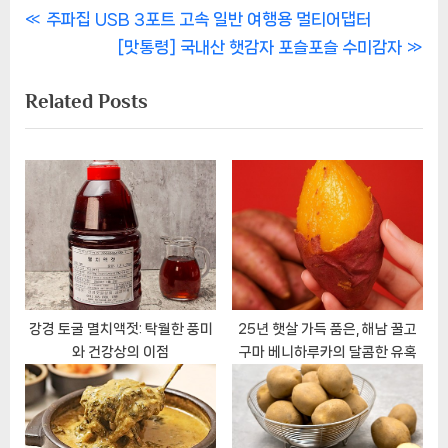
글
P
주파집 USB 3포트 고속 일반 여행용 멀티어댑터
r
N
[맛통령] 국내산 햇감자 포슬포슬 수미감자
내
e
e
Related Posts
비
v
x
i
t
게
o
P
이
u
o
s
s
션
P
t
o
:
s
t
강경 토굴 멸치액젓: 탁월한 풍미
25년 햇살 가득 품은, 해남 꿀고
와 건강상의 이점
구마 베니하루카의 달콤한 유혹
: