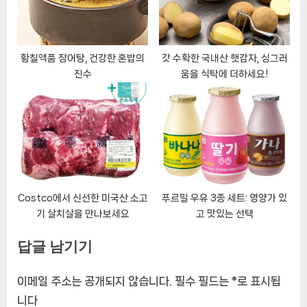
황칠액품 장어탕, 건강한 혼밥의
갓 수확한 국내산 햇감자, 싱그러
진수
움을 식탁에 더하세요!
Costco에서 신선한 미국산 소고
푸르밀 우유 3종 세트: 영양가 있
기 살치살을 만나보세요
고 맛있는 선택
답글 남기기
이메일 주소는 공개되지 않습니다.
필수 필드는
*
로 표시됩
니다