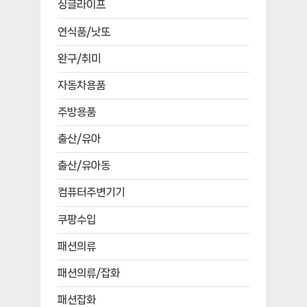
싱글라이프
연식품/낫또
완구/취미
자동차용품
주방용품
출산/유아
출산/유아동
컴퓨터주변기기
쿠팡수입
패션의류
패션의류/잡화
패션잡화