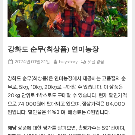
강화도 순무(최상품) 연미농장
Posted
By
강
2024년 01월 31일
buystory
댓글 없음
on
화
도
강화도 순무(최상품)은 연미농장에서 제공하는 고품질의 순
순
무로, 5kg, 10kg, 20kg로 구매할 수 있습니다. 이 상품은
무
20kg 단위로 1박스로도 구매할 수 있습니다. 현재 할인가격
(최
상
으로 74,000원에 판매되고 있으며, 정상가격은 84,000
품)
원입니다. 할인율은 11%이며, 배송료는 0원입니다.
연
미
해당 상품에 대한 평가를 살펴보면, 총평가수는 591건이며,
농