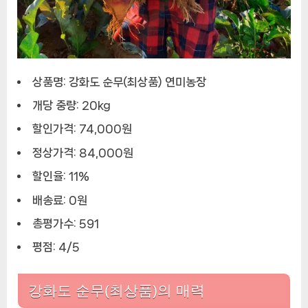
상품명: 강화도 순무(최상품) 연미농장
개당 중량: 20kg
할인가격: 74,000원
정상가격: 84,000원
할인율: 11%
배송료: 0원
총평가수: 591
평점: 4/5
강화도 순무(최상품)의 매력