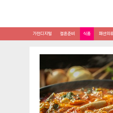
Skip
to
content
가전디지털
결혼준비
식품
패션의