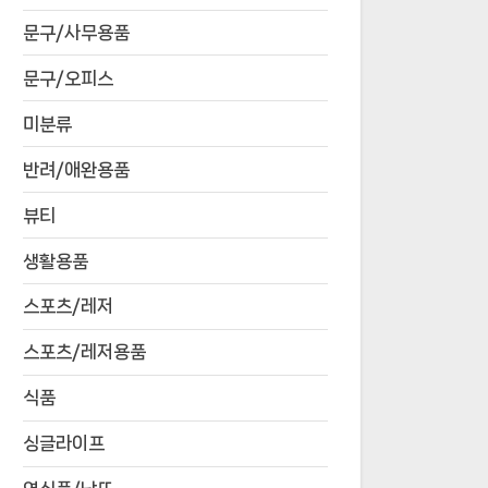
문구/사무용품
문구/오피스
미분류
반려/애완용품
뷰티
생활용품
스포츠/레저
스포츠/레저용품
식품
싱글라이프