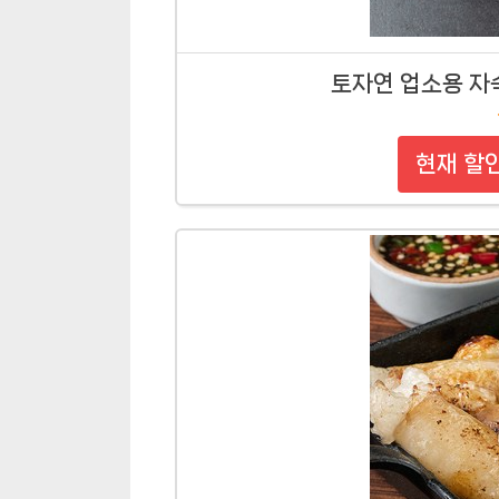
토자연 업소용 자숙깐
현재 할