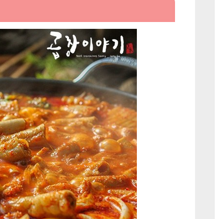
야
기
소
곱
창
전
골:
집
에
서
간
편
하
고
맛
있
게
즐