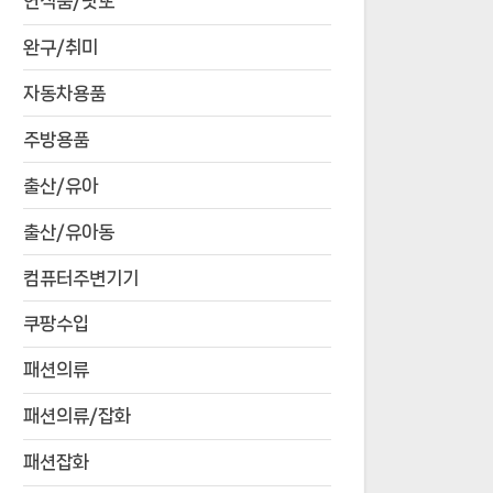
연식품/낫또
완구/취미
자동차용품
주방용품
출산/유아
출산/유아동
컴퓨터주변기기
쿠팡수입
패션의류
패션의류/잡화
패션잡화