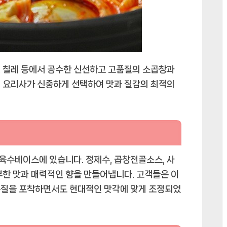
기
는
곱
창
전
골
, 칠레 등에서 공수한 신선하고 고품질의 소곱창과
에
된 요리사가 신중하게 선택하여 맛과 질감의 최적의
육수베이스에 있습니다. 정제수, 곱창전골소스, 사
부한 맛과 매력적인 향을 만들어냅니다. 고객들은 이
본질을 포착하면서도 현대적인 맛각에 맞게 조정되었