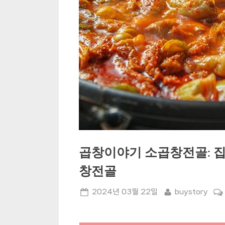
곱창이야기 소곱창전골: 집
창전골
Posted
By
2024년 03월 22일
buystory
on