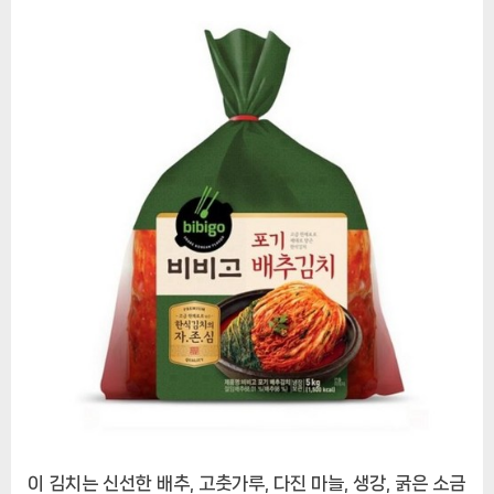
국
의
전
통
적
인
맛
에
이 김치는 신선한 배추, 고춧가루, 다진 마늘, 생강, 굵은 소금