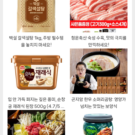
t
o
:
s
t
:
백설 갈색설탕 1kg, 주방 필수템
청운축산 숙성 수육, 맛의 극치를
을 놓치지 마세요!
만끽하세요!
입 안 가득 퍼지는 깊은 풍미, 순창
곤지암 한우 소머리곰탕: 영양가
궁 재래식 된장 500g (4.7/5 평
넘치는 맛있는 보양식
점의 비밀)