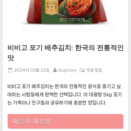
비비고 포기 배추김치: 한국의 전통적인
맛
Posted
By
비
2024년 03월 22일
buystory
댓글 없음
on
비
고
비비고 포기 배추김치는 한국의 전통적인 음식을 즐기고 싶
포
어하는 사람들에게 완벽한 선택입니다. 이 대용량 5kg 포기
기
는 가족이나 친구들과 공유하기에 충분한 양입니다.
배
추
김
재료와 제조법
치:
한