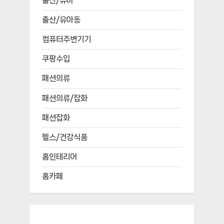
출산/유아
출산/유아동
컴퓨터주변기기
쿠팡수입
패션의류
패션의류/잡화
패션잡화
헬스/건강식품
홈인테리어
홈카페