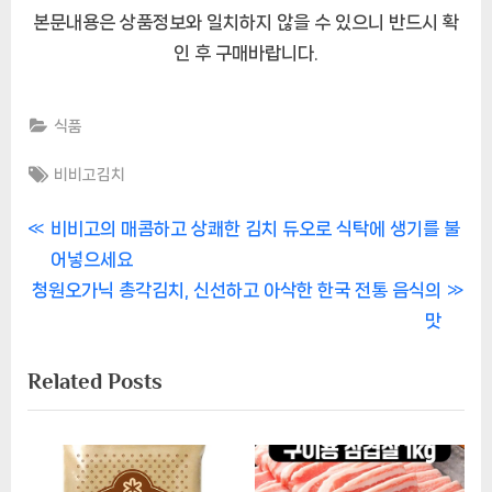
본문내용은 상품정보와 일치하지 않을 수 있으니 반드시 확
인 후 구매바랍니다.
식품
Tags:
비비고김치
글
P
비비고의 매콤하고 상쾌한 김치 듀오로 식탁에 생기를 불
r
어넣으세요
내
N
e
청원오가닉 총각김치, 신선하고 아삭한 한국 전통 음식의
비
e
v
맛
x
i
게
Related Posts
t
o
이
P
u
o
s
션
s
P