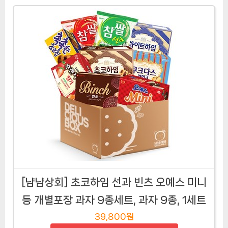
[냠냠상회] 초코하임 선과 빈츠 오예스 미니
등 개별포장 과자 9종세트, 과자 9종, 1세트
39,800원