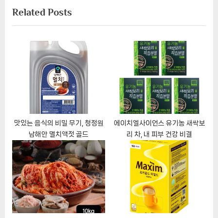
Related Posts
비
v
x
i
t
게
o
P
이
u
o
s
s
션
P
t
o
:
s
t
맛있는 음식의 비밀 무기, 청정원
에이치엘사이언스 유기농 새싹보
남해안 멸치액젓 골드
리 차, 내 피부 건강 비결
: