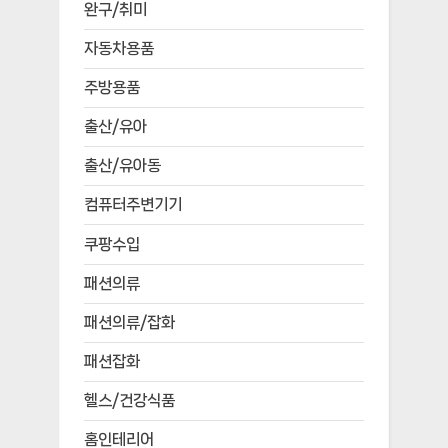
완구/취미
자동차용품
주방용품
출산/유아
출산/유아동
컴퓨터주변기기
쿠팡수입
패션의류
패션의류/잡화
패션잡화
헬스/건강식품
홈인테리어