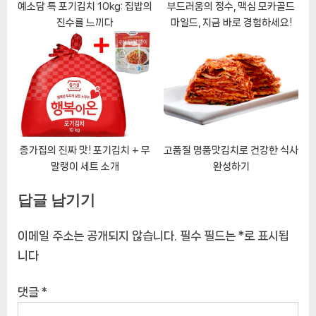
예소담 특 포기김치 10kg: 집밥의
부드러움의 정수, 맥심 모카골드
진수를 느끼다
마일드, 지금 바로 경험하세요!
종가집의 진짜 맛! 포기김치 + 무
고품질 명품맛김치로 건강한 식사
말랭이 세트 소개
완성하기
답글 남기기
이메일 주소는 공개되지 않습니다.
필수 필드는
*
로 표시됩
니다
댓글
*