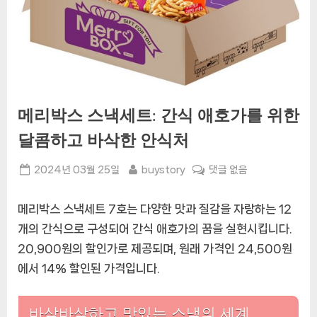
메리박스 스낵세트: 간식 애호가를 위한
달콤하고 바삭한 안식처
Posted
By
메
2024년 03월 25일
buystory
댓글 없음
on
리
박
메리박스 스낵세트 7호는 다양한 맛과 질감을 자랑하는 12
스
개의 간식으로 구성되어 간식 애호가의 꿈을 실현시킵니다.
스
20,900원의 할인가로 제공되며, 원래 가격인 24,500원
낵
세
에서 14% 할인된 가격입니다.
트:
간
바삭바삭하고 맛있는 스낵의 세계
식