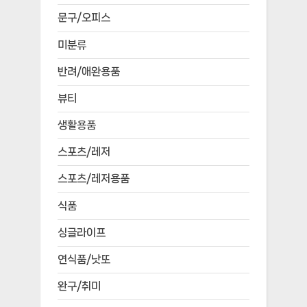
문구/오피스
미분류
반려/애완용품
뷰티
생활용품
스포츠/레저
스포츠/레저용품
식품
싱글라이프
연식품/낫또
완구/취미