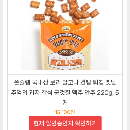
쫀슐랭 국내산 보리 달고나 건빵 튀김 옛날
추억의 과자 간식 군것질 맥주 안주 220g, 5
개
15,100원
현재 할인중인지 확인하기