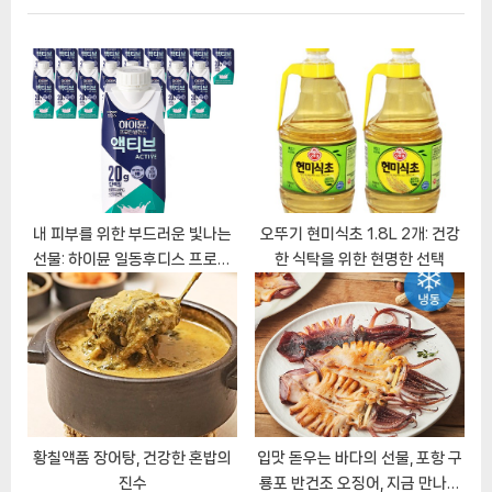
게
t
o
이
P
u
o
s
션
s
P
t
o
:
s
t
:
내 피부를 위한 부드러운 빛나는
오뚜기 현미식초 1.8L 2개: 건강
선물: 하이뮨 일동후디스 프로틴
한 식탁을 위한 현명한 선택
밸런스 액티브 밀크 오리지널
황칠액품 장어탕, 건강한 혼밥의
입맛 돋우는 바다의 선물, 포항 구
진수
룡포 반건조 오징어, 지금 만나보