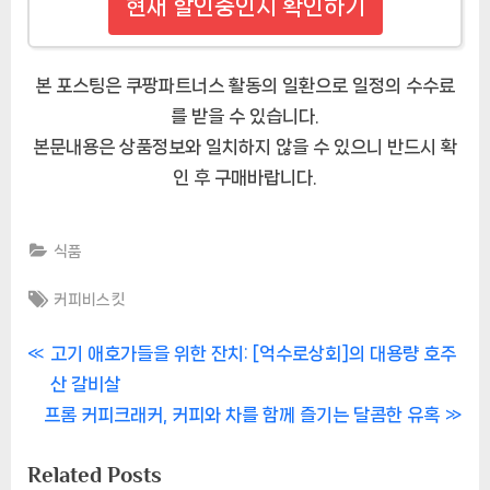
현재 할인중인지 확인하기
본 포스팅은 쿠팡파트너스 활동의 일환으로 일정의 수수료
를 받을 수 있습니다.
본문내용은 상품정보와 일치하지 않을 수 있으니 반드시 확
인 후 구매바랍니다.
식품
Tags:
커피비스킷
글
P
고기 애호가들을 위한 잔치: [억수로상회]의 대용량 호주
r
산 갈비살
내
N
e
프롬 커피크래커, 커피와 차를 함께 즐기는 달콤한 유혹
비
e
v
Related Posts
x
i