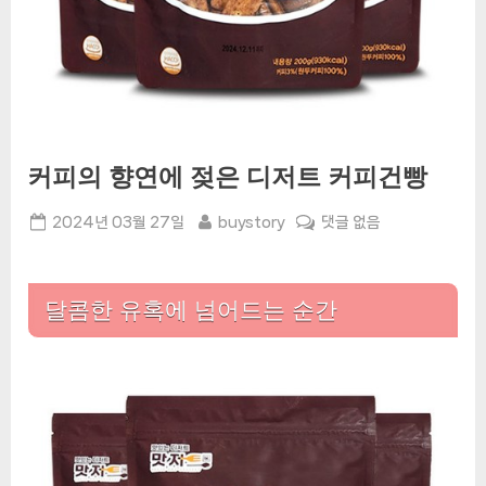
커피의 향연에 젖은 디저트 커피건빵
Posted
By
커
2024년 03월 27일
buystory
댓글 없음
on
피
의
향
달콤한 유혹에 넘어드는 순간
연
에
젖
은
디
저
트