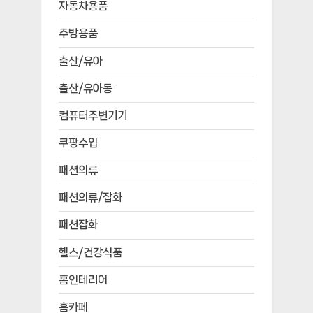
자동차용품
주방용품
출산/유아
출산/유아동
컴퓨터주변기기
쿠팡수입
패션의류
패션의류/잡화
패션잡화
헬스/건강식품
홈인테리어
홈카페