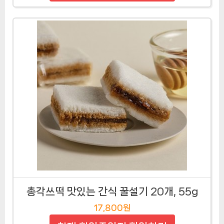
총각쓰떡 맛있는 간식 꿀설기 20개, 55g
17,800원