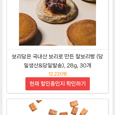
보리담은 국내산 보리로 만든 찰보리빵 (당
일생산&당일발송), 28g, 30개
12,220원
현재 할인중인지 확인하기