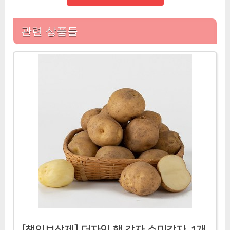
관련 상품들
[책임보상제] 더자인 햇 감자 수미감자, 1개,