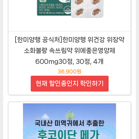
[한미양행 공식처]한미양행 위건강 위장약
소화불량 속쓰림약 위에좋은영양제
600mg30정, 30정, 4개
36,900원
현재 할인중인지 확인하기