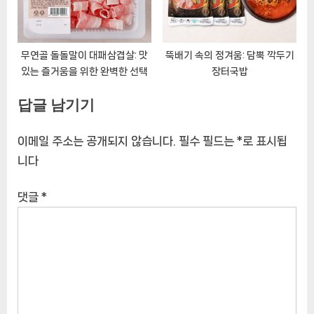
무연골 돌돌말이 대패삼겹살: 맛
뚝배기 속의 정겨움: 담뿍 깍두기
있는 즐거움을 위한 완벽한 선택
장터국밥
답글 남기기
이메일 주소는 공개되지 않습니다.
필수 필드는
*
로 표시됩
니다
댓글
*