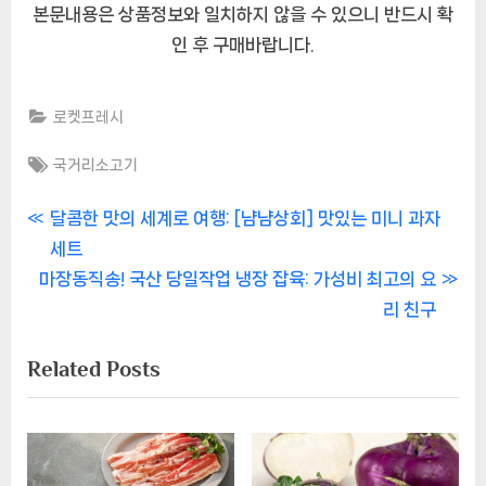
본문내용은 상품정보와 일치하지 않을 수 있으니 반드시 확
인 후 구매바랍니다.
로켓프레시
Tags:
국거리소고기
글
P
달콤한 맛의 세계로 여행: [냠냠상회] 맛있는 미니 과자
r
세트
내
N
e
마장동직송! 국산 당일작업 냉장 잡육: 가성비 최고의 요
비
e
v
리 친구
x
i
게
Related Posts
t
o
이
P
u
o
s
션
s
P