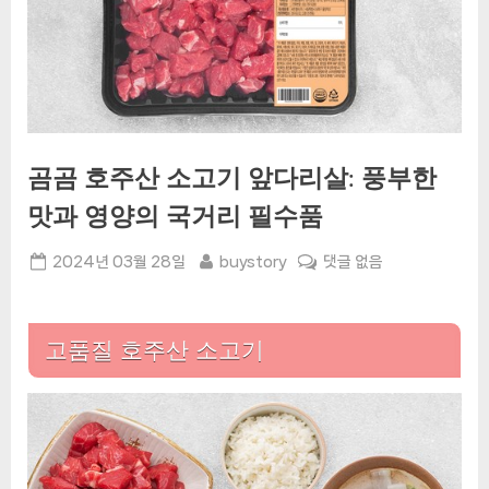
곰곰 호주산 소고기 앞다리살: 풍부한
맛과 영양의 국거리 필수품
Posted
By
곰
2024년 03월 28일
buystory
댓글 없음
on
곰
호
주
고품질 호주산 소고기
산
소
고
기
앞
다