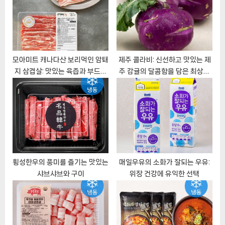
t
o
:
s
t
:
모아미트 캐나다산 보리먹인 암퇘
제주 콜라비: 신선하고 맛있는 제
지 삼겹살: 맛있는 육즙과 부드러
주 감귤의 달콤함을 담은 최상의
운 식감의 축제
선택
횡성한우의 풍미를 즐기는 맛있는
매일우유의 소화가 잘되는 우유:
샤브샤브와 구이
위장 건강에 유익한 선택