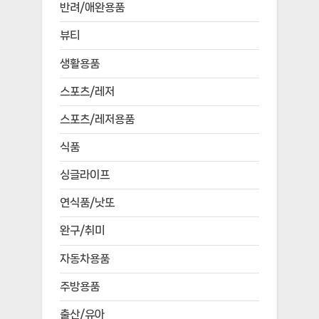
반려/애완용품
뷰티
생활용품
스포츠/레저
스포츠/레저용품
식품
싱글라이프
연식품/낫또
완구/취미
자동차용품
주방용품
출산/유아