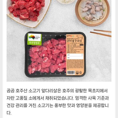
리
살:
풍
부
한
맛
과
영
양
의
국
거
리
필
곰곰 호주산 소고기 앞다리살은 호주의 광활한 목초지에서
수
품
자란 고품질 소에게서 채취되었습니다. 엄격한 사육 기준과
에
건강 관리를 거친 소고기는 풍부한 맛과 영양분을 제공합니
다.