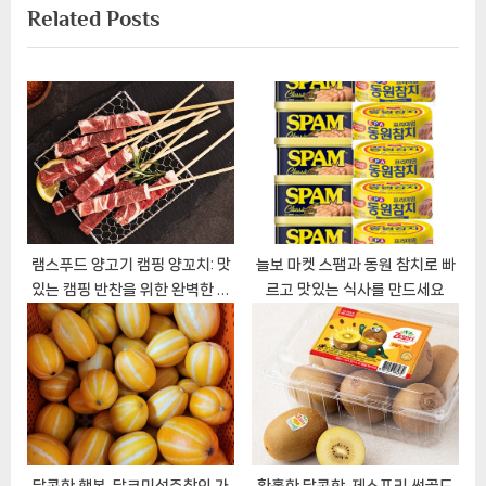
Related Posts
t
i
게
P
o
이
o
u
s
s
션
t
P
:
o
s
t
:
램스푸드 양고기 캠핑 양꼬치: 맛
늘보 마켓 스팸과 동원 참치로 빠
있는 캠핑 반찬을 위한 완벽한 선
르고 맛있는 식사를 만드세요
택
달콤한 행복, 달코미성주참외 가
황홀한 달콤함, 제스프리 썬골드