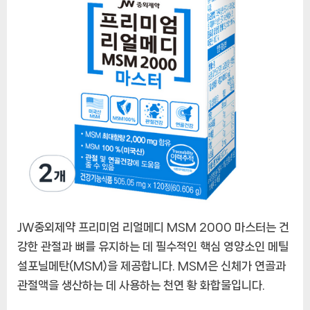
엄
리
얼
메
디
MSM
2000
마
스
터:
건
강
한
관
JW중외제약 프리미엄 리얼메디 MSM 2000 마스터는 건
절
과
강한 관절과 뼈를 유지하는 데 필수적인 핵심 영양소인 메틸
뼈
설포닐메탄(MSM)을 제공합니다. MSM은 신체가 연골과
를
관절액을 생산하는 데 사용하는 천연 황 화합물입니다.
위
한