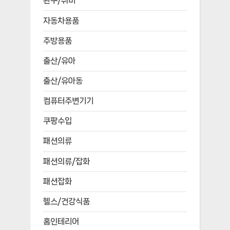
완구/취미
자동차용품
주방용품
출산/유아
출산/유아동
컴퓨터주변기기
쿠팡수입
패션의류
패션의류/잡화
패션잡화
헬스/건강식품
홈인테리어