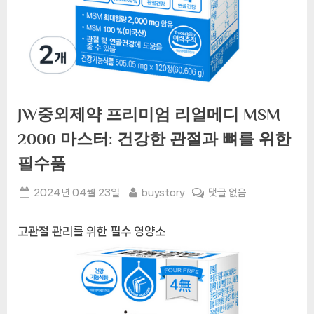
JW중외제약 프리미엄 리얼메디 MSM
2000 마스터: 건강한 관절과 뼈를 위한
필수품
Posted
By
JW
2024년 04월 23일
buystory
댓글 없음
on
중
외
고관절 관리를 위한 필수 영양소
제
약
프
리
미