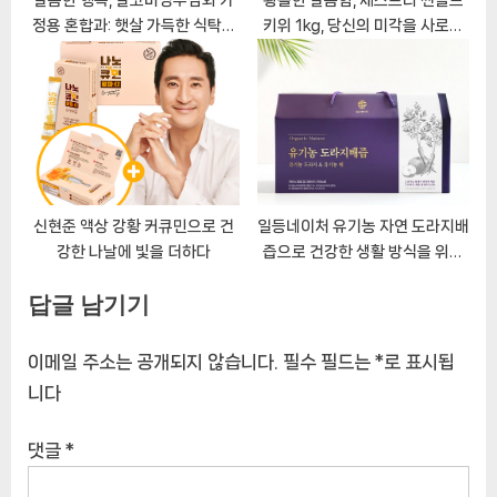
정용 혼합과: 햇살 가득한 식탁을
키위 1kg, 당신의 미각을 사로잡
선물하다
다!
신현준 액상 강황 커큐민으로 건
일등네이처 유기농 자연 도라지배
강한 나날에 빛을 더하다
즙으로 건강한 생활 방식을 위한
비타민 폭탄
답글 남기기
이메일 주소는 공개되지 않습니다.
필수 필드는
*
로 표시됩
니다
댓글
*