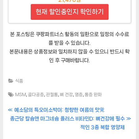
현재 할인중인지 확인하기
본 포스팅은 쿠팡파트너스 활동의 일환으로 일정의 수수료
를 받을 수 있습니다.
본문내용은 상품정보와 일치하지 않을 수 있으니 반드시 확
인 후 구매바랍니다.
식품
Tags:
,
,
,
,
,
MSM
골다공증
관절통
뼈 건강
염증
통증 완화
글
P
예소담의 특오이소박이: 청량한 여름의 맛覚
N
r
종근당 칼슘앤 마그네슘 플러스 비타민D: 뼈건강에 필수
내
e
e
적인 3중 복합 영양제
비
x
v