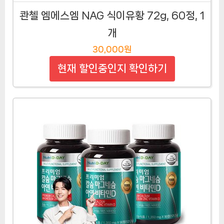
콴첼 엠에스엠 NAG 식이유황 72g, 60정, 1
개
30,000원
현재 할인중인지 확인하기