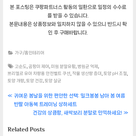
본 포스팅은 쿠팡파트너스 활동의 일환으로 일정의 수수료
를 받을 수 있습니다.
본문내용은 상품정보와 일치하지 않을 수 있으니 반드시 확
인 후 구매바랍니다.
가구/홈인테리어
Tags:
,
,
,
,
고순도
곰팡이 제어
미원 분말유황
병원균 억제
,
,
,
쁘리엘르 유아 차량용 안전벨트 쿠션
작물 생산량 증대
토양 pH 조절
,
,
토양 개량
토양 건강
토양 살균
글
P
귀여운 봄날을 위한 편안한 선택: 밀크봉봉 남아 봄 여름
r
반팔 아동복 트레이닝 상하세트
내
e
N
건강의 상큼함, 새싹보리 분말로 만끽하세요!
비
v
e
Related Posts
i
x
게