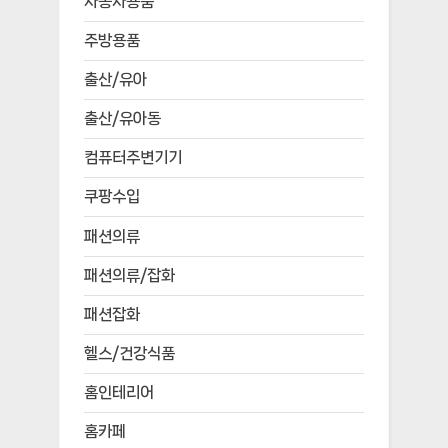
자동차용품
주방용품
출산/유아
출산/유아동
컴퓨터주변기기
쿠팡수입
패션의류
패션의류/잡화
패션잡화
헬스/건강식품
홈인테리어
홈카페