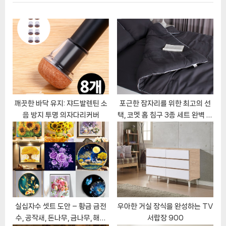
o
t
이
u
P
s
o
션
P
s
o
t
s
:
t
:
깨끗한 바닥 유지: 쟈드발렌틴 소
포근한 잠자리를 위한 최고의 선
음 방지 투명 의자다리커버
택, 코멧 홈 침구 3종 세트 완벽 분
석!
실십자수 셋트 도안 – 황금 금전
우아한 거실 장식을 완성하는 TV
수, 공작새, 돈나무, 금나무, 해바
서랍장 900