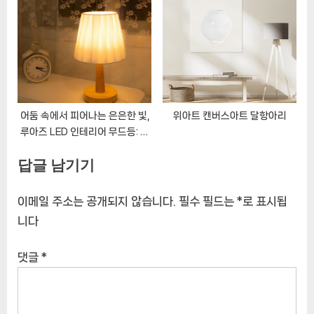
라기 실컷 그려요
어둠 속에서 피어나는 은은한 빛,
위아트 캔버스아트 달항아리
루아즈 LED 인테리어 무드등: 침
실에 스며드는 아늑함
답글 남기기
이메일 주소는 공개되지 않습니다.
필수 필드는
*
로 표시됩
니다
댓글
*