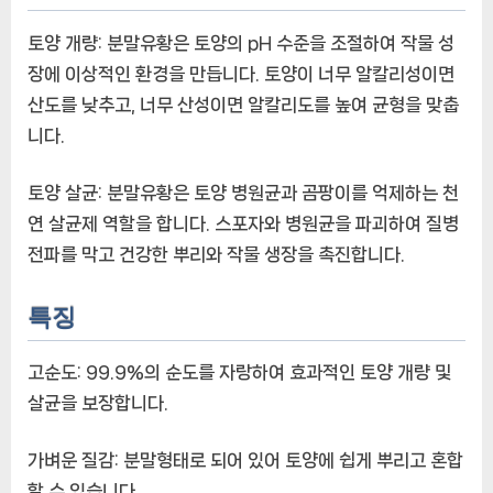
황
토양 개량:
분말유황은 토양의 pH 수준을 조절하여 작물 성
으
장에 이상적인 환경을 만듭니다. 토양이 너무 알칼리성이면
로
토
산도를 낮추고, 너무 산성이면 알칼리도를 높여 균형을 맞춥
양
니다.
을
되
토양 살균:
분말유황은 토양 병원균과 곰팡이를 억제하는 천
살
연 살균제 역할을 합니다. 스포자와 병원균을 파괴하여 질병
리
자
전파를 막고 건강한 뿌리와 작물 생장을 촉진합니다.
에
특징
고순도:
99.9%의 순도를 자랑하여 효과적인 토양 개량 및
살균을 보장합니다.
가벼운 질감:
분말형태로 되어 있어 토양에 쉽게 뿌리고 혼합
할 수 있습니다.