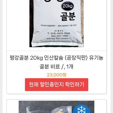
평강골분 20kg 인산칼슘 (공장직판) 유기농
골분 비료 /, 1개
23,000원
현재 할인중인지 확인하기