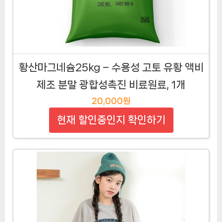
황산마그네슘25kg – 수용성 고토 유황 액비
제조 분말 광합성촉진 비료원료, 1개
20,000원
현재 할인중인지 확인하기