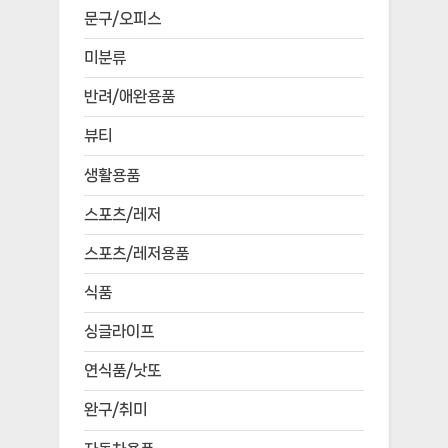
문구/오피스
미분류
반려/애완용품
뷰티
생활용품
스포츠/레저
스포츠/레저용품
식품
싱글라이프
연식품/낫또
완구/취미