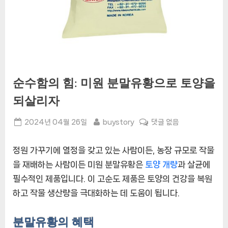
순수함의 힘: 미원 분말유황으로 토양을
되살리자
Posted
By
순
2024년 04월 26일
buystory
댓글 없음
on
수
함
정원 가꾸기에 열정을 갖고 있는 사람이든, 농장 규모로 작물
의
을 재배하는 사람이든 미원 분말유황은
토양 개량
과 살균에
힘:
필수적인 제품입니다. 이 고순도 제품은 토양의 건강을 복원
미
원
하고 작물 생산량을 극대화하는 데 도움이 됩니다.
분
말
분말유황의 혜택
유