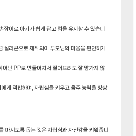
로:
아
기
 손잡이로 아기가 쉽게 잡고 컵을 유지할 수 있습니
의
자
립
티넘 실리콘으로 제작되어 부모님의 마음을 편안하게
심
을
키
 뛰어난 PP로 만들어져서 떨어뜨려도 잘 망가지 않
워
주
아기에게 적합하며, 자립심을 키우고 음주 능력을 향상
는
빨
대
컵
에
유를 마시도록 돕는 것은 자립심과 자신감을 키워줍니