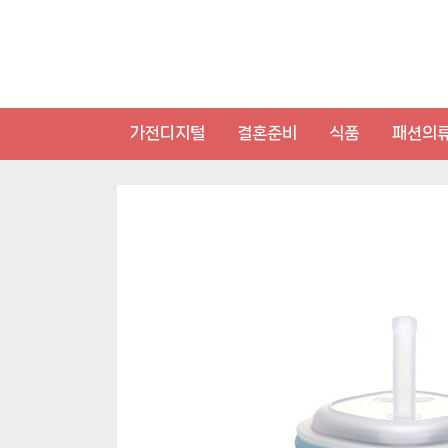
Skip
to
content
가전디지털
결혼준비
식품
패션의