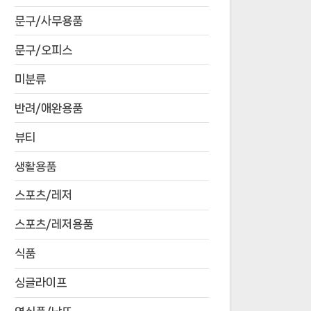
문구/사무용품
문구/오피스
미분류
반려/애완용품
뷰티
생활용품
스포츠/레저
스포츠/레저용품
식품
싱글라이프