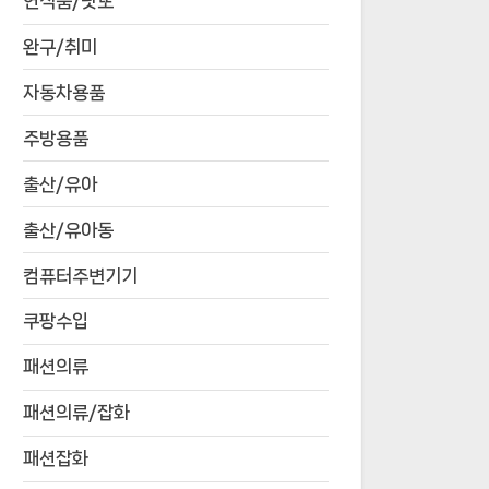
연식품/낫또
완구/취미
자동차용품
주방용품
출산/유아
출산/유아동
컴퓨터주변기기
쿠팡수입
패션의류
패션의류/잡화
패션잡화