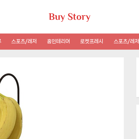
Buy Story
류
스포츠/레저
홈인테리어
로켓프레시
스포츠/레