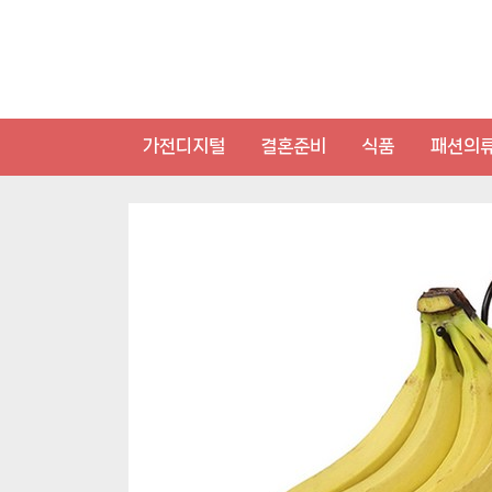
Skip
to
content
가전디지털
결혼준비
식품
패션의