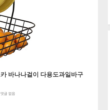
노카 바나나걸이 다용도과일바구
가
댓글 없음
정
에