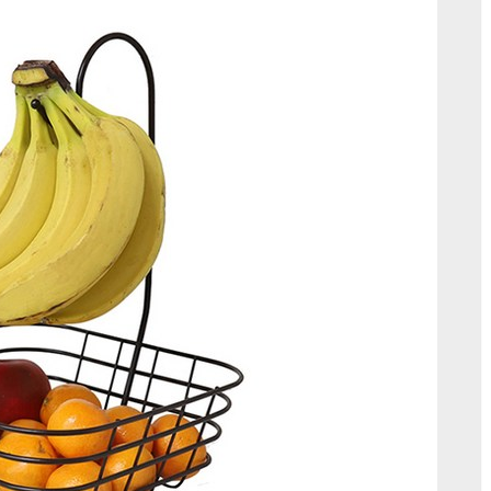
질
서
를
더
하
는
이
노
카
바
나
나
걸
이
다
용
도
과