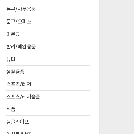
문구/사무용품
문구/오피스
미분류
반려/애완용품
뷰티
생활용품
스포츠/레저
스포츠/레저용품
식품
싱글라이프