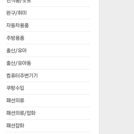
연식품/낫또
완구/취미
자동차용품
주방용품
출산/유아
출산/유아동
컴퓨터주변기기
쿠팡수입
패션의류
패션의류/잡화
패션잡화