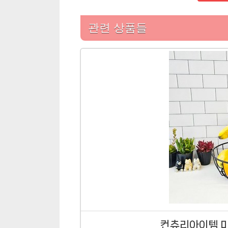
관련 상품들
컨츄리아이템 마