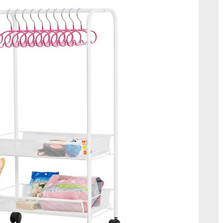
키
우
는
분
들
의
필
수
품!
네
이
쳐
리
빙
토
모
선
반