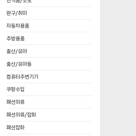
연식품/낫또
완구/취미
자동차용품
주방용품
출산/유아
출산/유아동
컴퓨터주변기기
쿠팡수입
패션의류
패션의류/잡화
패션잡화