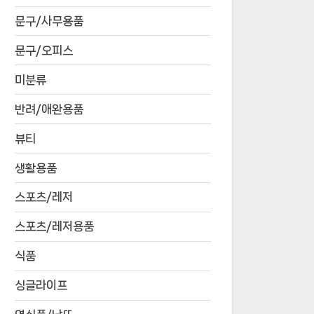
문구/사무용품
문구/오피스
미분류
반려/애완용품
뷰티
생활용품
스포츠/레저
스포츠/레저용품
식품
싱글라이프