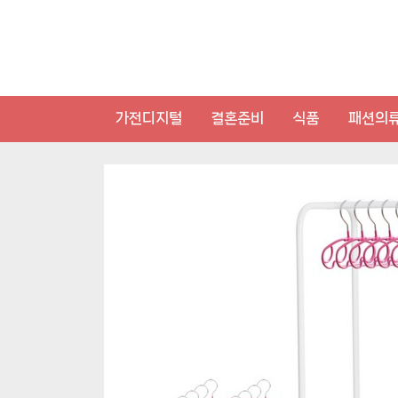
Skip
to
content
가전디지털
결혼준비
식품
패션의