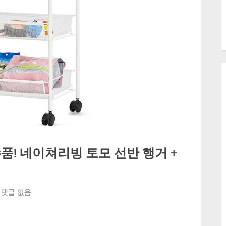
품! 네이쳐리빙 토모 선반 행거 +
강
댓글 없음
아
지