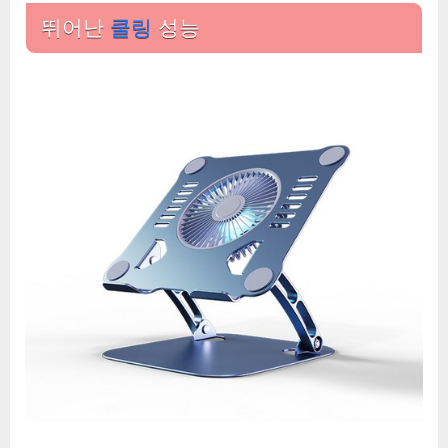
대
뛰어난
쿨링
성능
BST-
40F
에