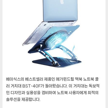
선
사
하
는
베
이
식
스
메
가
윈
드
휠
노
베이식스의 베스트셀러 제품인 메가윈드휠 맥북 노트북 쿨
트
북
러 거치대 BST-40F가 돌아왔습니다. 이 거치대는 독보적
쿨
인 디자인과 실용성을 겸비하여 노트북 사용자에게 최적의
러
솔루션을 제공합니다.
거
치