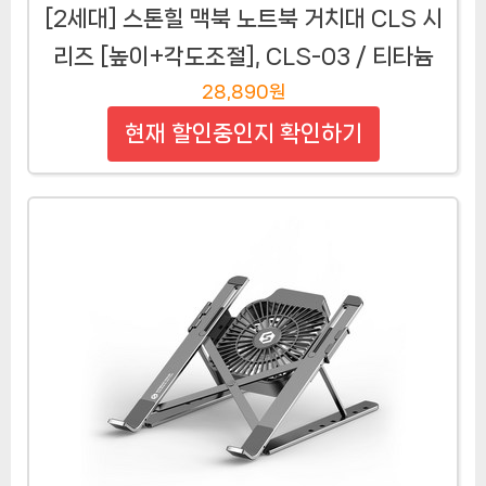
[2세대] 스톤힐 맥북 노트북 거치대 CLS 시
리즈 [높이+각도조절], CLS-03 / 티타늄
28,890원
현재 할인중인지 확인하기