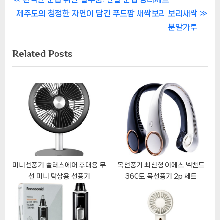
글
N
r
제주도의 청정한 자연이 담긴 푸드팜 새싹보리 보리새싹
내
e
e
분말가루
비
x
v
Related Posts
t
i
게
P
o
이
o
u
s
s
션
t
P
:
o
s
t
:
미니선풍기 솔러스에어 휴대용 무
목선풍기 최신형 이에스 넥밴드
선 미니 탁상용 선풍기
360도 목선풍기 2p 세트