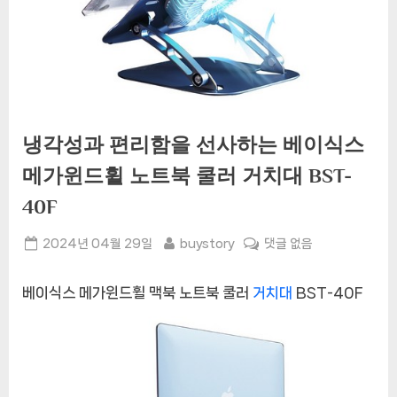
냉각성과 편리함을 선사하는 베이식스
메가윈드휠 노트북 쿨러 거치대 BST-
40F
Posted
By
냉
2024년 04월 29일
buystory
댓글 없음
on
각
성
베이식스 메가윈드휠 맥북 노트북 쿨러
거치대
BST-40F
과
편
리
함
을