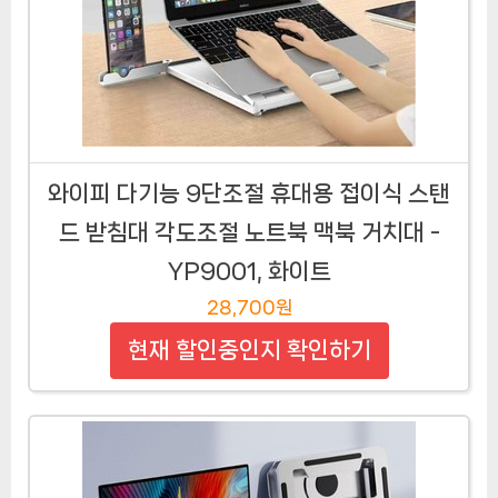
와이피 다기능 9단조절 휴대용 접이식 스탠
드 받침대 각도조절 노트북 맥북 거치대 -
YP9001, 화이트
28,700원
현재 할인중인지 확인하기