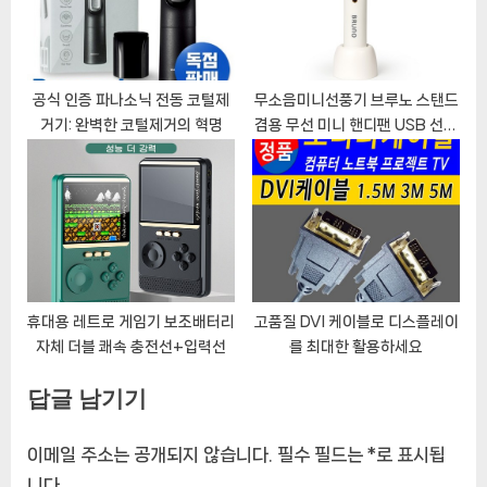
공식 인증 파나소닉 전동 코털제
무소음미니선풍기 브루노 스탠드
거기: 완벽한 코털제거의 혁명
겸용 무선 미니 핸디팬 USB 선풍
기
휴대용 레트로 게임기 보조배터리
고품질 DVI 케이블로 디스플레이
자체 더블 쾌속 충전선+입력선
를 최대한 활용하세요
답글 남기기
이메일 주소는 공개되지 않습니다.
필수 필드는
*
로 표시됩
니다