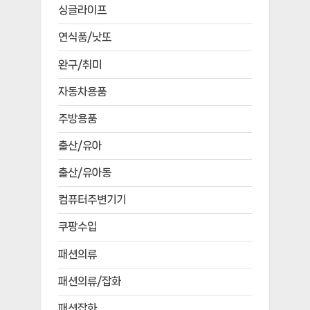
싱글라이프
연식품/낫또
완구/취미
자동차용품
주방용품
출산/유아
출산/유아동
컴퓨터주변기기
쿠팡수입
패션의류
패션의류/잡화
패션잡화