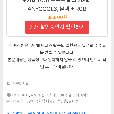
ANYCOOL3, 블랙 + RGB
35,800원
현재 할인중인지 확인하기
본 포스팅은 쿠팡파트너스 활동의 일환으로 일정의 수수료
를 받을 수 있습니다.
본문내용은 상품정보와 일치하지 않을 수 있으니 반드시 확
인 후 구매바랍니다.
가전디지털
Tags:
,
,
,
,
,
BST-40F
각도 조절
거치대
노트북 쿨러
베이식스
,
,
,
알루미늄 합금
인체공학적 디자인
쿨링홀
휴대성
P
완벽한 눈썹 위한 필수품: 반달 눈썹 정리세트