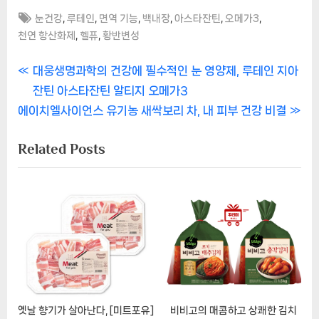
Tags:
,
,
,
,
,
,
눈건강
루테인
면역 기능
백내장
아스타잔틴
오메가3
,
,
천연 항산화제
헬퓨
황반변성
글
P
대웅생명과학의 건강에 필수적인 눈 영양제, 루테인 지아
r
잔틴 아스타잔틴 알티지 오메가3
내
N
e
에이치엘사이언스 유기농 새싹보리 차, 내 피부 건강 비결
비
e
v
Related Posts
x
i
게
t
o
이
P
u
o
s
션
s
P
t
o
:
s
t
:
옛날 향기가 살아난다, [미트포유]
비비고의 매콤하고 상쾌한 김치