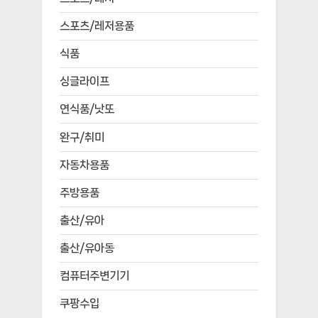
스포츠/레저용품
식품
싱글라이프
연식품/낫또
완구/취미
자동차용품
주방용품
출산/유아
출산/유아동
컴퓨터주변기기
쿠팡수입