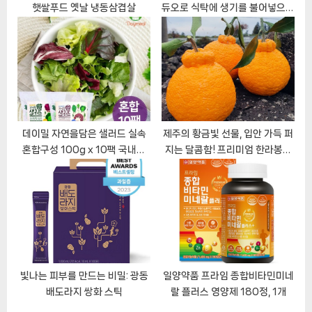
햇쌀푸드 옛날 냉동삼겹살
듀오로 식탁에 생기를 불어넣으세
요
데이밀 자연을담은 샐러드 실속
제주의 황금빛 선물, 입안 가득 퍼
혼합구성 100g x 10팩 국내산
지는 달콤함! 프리미엄 한라봉을
야채믹스 드레싱없음
만나보세요.
빛나는 피부를 만드는 비밀: 광동
일양약품 프라임 종합비타민미네
배도라지 쌍화 스틱
랄 플러스 영양제 180정, 1개