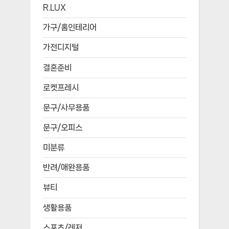
R.LUX
가구/홈인테리어
가전디지털
결혼준비
로켓프레시
문구/사무용품
문구/오피스
미분류
반려/애완용품
뷰티
생활용품
스포츠/레저