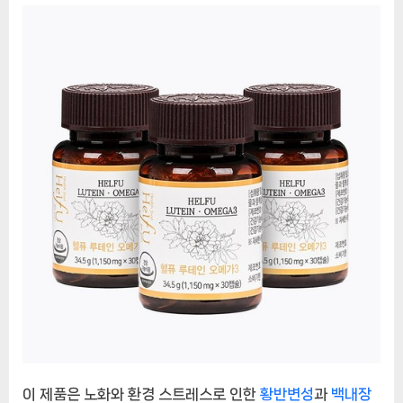
인
아
스
타
잔
틴
알
티
지
오
메
가
3
3
병
의
혜
택
에
이 제품은 노화와 환경 스트레스로 인한
황반변성
과
백내장