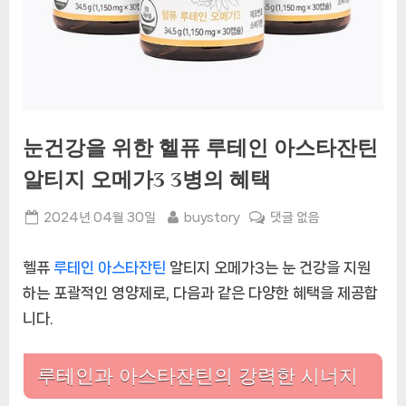
눈건강을 위한 헬퓨 루테인 아스타잔틴
알티지 오메가3 3병의 혜택
Posted
By
눈
2024년 04월 30일
buystory
댓글 없음
on
건
강
헬퓨
루테인
아스타잔틴
알티지 오메가3는 눈 건강을 지원
을
하는 포괄적인 영양제로, 다음과 같은 다양한 혜택을 제공합
위
니다.
한
헬
퓨
루테인과 아스타잔틴의 강력한 시너지
루
테