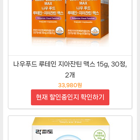
나우푸드 루테인 지아잔틴 맥스 15g, 30정,
2개
33,980원
현재 할인중인지 확인하기