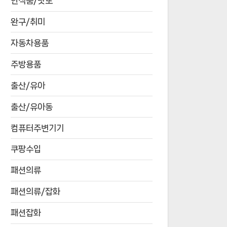
연식품/낫또
완구/취미
자동차용품
주방용품
출산/유아
출산/유아동
컴퓨터주변기기
쿠팡수입
패션의류
패션의류/잡화
패션잡화