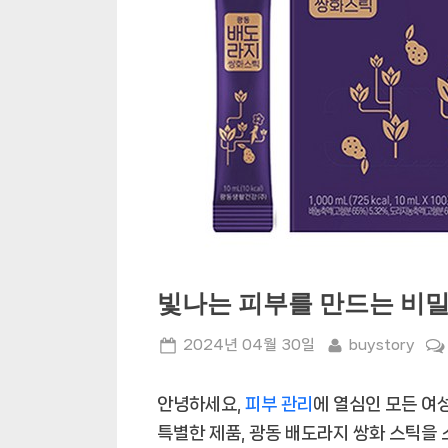
빛나는 피부를 만드는 비밀
Posted
By
2024년 04월 30일
buystory
on
안녕하세요,
피부 관리
에 열심인 모든 여
특별한 제품, 광동 배도라지 쌍화 스틱을 