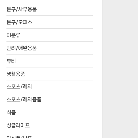
문구/사무용품
문구/오피스
미분류
반려/애완용품
뷰티
생활용품
스포츠/레저
스포츠/레저용품
식품
싱글라이프