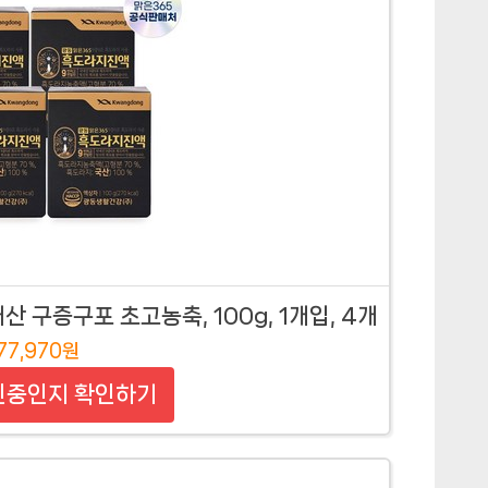
 구증구포 초고농축, 100g, 1개입, 4개
77,970원
인중인지 확인하기