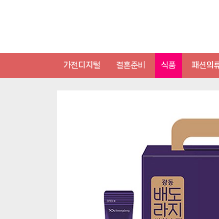
Skip
to
content
가전디지털
결혼준비
식품
패션의