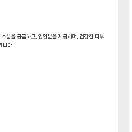
를
만
드
는
비
 수분을 공급하고, 영양분을 제공하며, 건강한 피부
밀:
입니다.
광
동
배
도
라
지
쌍
화
스
틱
에