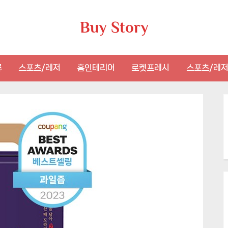
Buy Story
류
스포츠/레저
홈인테리어
로켓프레시
스포츠/레