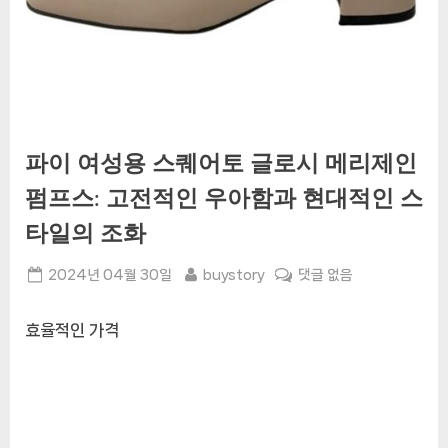
파이 여성용 스퀘어토 글로시 메리제인
펌프스: 고전적인 우아함과 현대적인 스
타일의 조화
Posted
By
파
2024년 04월 30일
buystory
댓글 없음
on
이
여
효율적인 가격
성
용
스
퀘
어