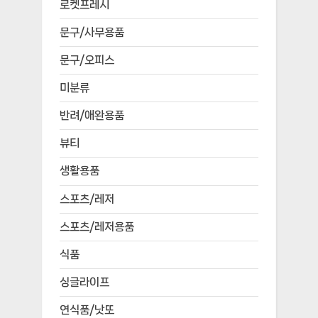
로켓프레시
문구/사무용품
문구/오피스
미분류
반려/애완용품
뷰티
생활용품
스포츠/레저
스포츠/레저용품
식품
싱글라이프
연식품/낫또