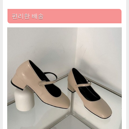
대
적
편리한 배송
인
스
타
일
의
조
화
에