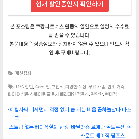
현재 할인중인지 확인하기
본 포스팅은 쿠팡파트너스 활동의 일환으로 일정의 수수료
를 받을 수 있습니다.
본문내용은 상품정보와 일치하지 않을 수 있으니 반드시 확
인 후 구매바랍니다.
패션잡화
Tags:
,
,
,
,
,
,
11% 할인
4cm 힐
고전적
다양한 색상
무료 배송
인조 가죽
,
,
파이 여성용 스퀘어토 글로시 메리제인 펌프스
편안함
현대적
글
P
황사와 미세먼지 걱정 없이 숨 쉬는 비움 곰하늘날다 마스
r
크
내
N
e
스트랩 없는 베이직힐의 탄생: 바닐라슈 로에나 몰드쿠션
비
e
v
라운드 베이직 펌프스