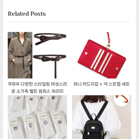
x
i
게
Related Posts
t
o
이
P
u
o
s
션
s
P
t
o
:
s
t
:
쿠마우 다양한 스타일링 여성스러
머니 카드지갑 + 넥 스트랩 세트
운 소가죽 벨트 원피스 허리띠