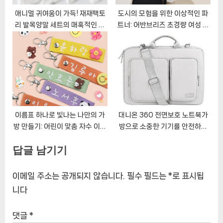
애니멀 귀여움이 가득! 재재팩토
도시의 모험을 위한 이상적인 파
리 발목양말 세트의 매혹적인 세
트너: 어반브리즈 초경량 여성 미
상
니 백팩
이름표 하나로 빛나는 나만의 가
대니온 360 전면보호 노트북가
방 만들기: 어린이 맞춤 자수 이름
방으로 소중한 기기를 안전하게
표
지키세요!
답글 남기기
이메일 주소는 공개되지 않습니다.
필수 필드는
*
로 표시됩
니다
댓글
*