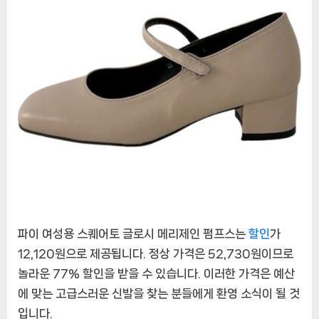
토
글
로
시
메
리
제
인
펌
프
스:
고
전
적
파이 여성용 스퀘어토 글로시 메리제인 펌프스는
할인
가
인
우
12,120원으로 제공됩니다. 정상 가격은 52,730원이므로
아
놀라운 77% 할인을 받을 수 있습니다. 이러한 가격은 예산
함
에 맞는 고급스러운 신발을 찾는 분들에게 환영 소식이 될 것
과
입니다.
현