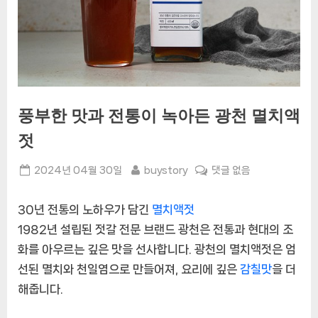
풍부한 맛과 전통이 녹아든 광천 멸치액
젓
Posted
By
풍
2024년 04월 30일
buystory
댓글 없음
on
부
한
30년 전통의 노하우가 담긴
멸치액젓
맛
1982년 설립된 젓갈 전문 브랜드 광천은 전통과 현대의 조
과
화를 아우르는 깊은 맛을 선사합니다. 광천의 멸치액젓은 엄
전
통
선된 멸치와 천일염으로 만들어져, 요리에 깊은
감칠맛
을 더
이
해줍니다.
녹
아