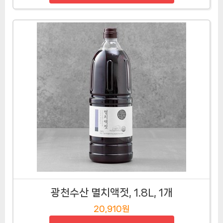
광천수산 멸치액젓, 1.8L, 1개
20,910원