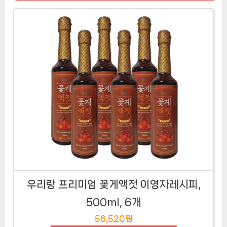
우리랑 프리미엄 꽃게액젓 이영자레시피,
500ml, 6개
56,520원