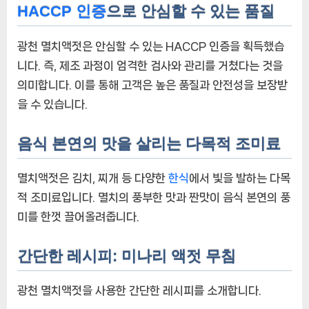
HACCP 인증
으로 안심할 수 있는 품질
든
광
광천 멸치액젓은 안심할 수 있는 HACCP 인증을 획득했습
천
멸
니다. 즉, 제조 과정이 엄격한 검사와 관리를 거쳤다는 것을
치
의미합니다. 이를 통해 고객은 높은 품질과 안전성을 보장받
액
을 수 있습니다.
젓
에
음식 본연의 맛을 살리는 다목적 조미료
멸치액젓은 김치, 찌개 등 다양한
한식
에서 빛을 발하는 다목
적 조미료입니다. 멸치의 풍부한 맛과 짠맛이 음식 본연의 풍
미를 한껏 끌어올려줍니다.
간단한 레시피: 미나리 액젓 무침
광천 멸치액젓을 사용한 간단한 레시피를 소개합니다.