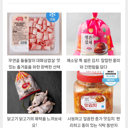
i
t
게
o
P
이
u
o
s
s
션
P
t
o
:
s
t
무연골 돌돌말이 대패삼겹살: 맛
예소담 특 썰은 김치: 칼칼한 풍미
있는 즐거움을 위한 완벽한 선택
와 간편함을 담다
:
닭고기 닭고기의 매력을 느껴보세
시원하고 깔끔한 종가 맛김치: 편
요!
리하고 풍미 있는 식탁 동반자