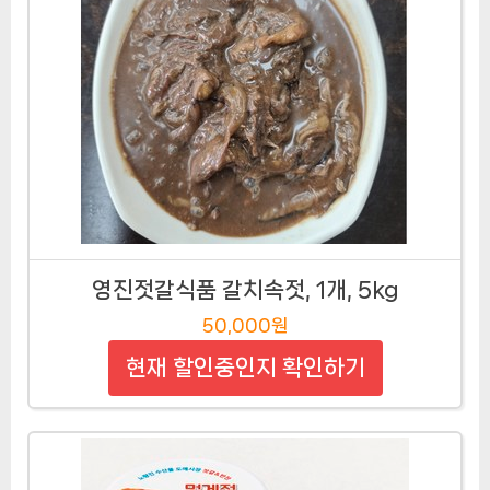
영진젓갈식품 갈치속젓, 1개, 5kg
50,000원
현재 할인중인지 확인하기