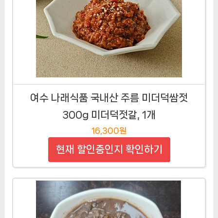
여수 나래식품 국내산 주름 미더덕쌈젓
300g 미더덕젓갈, 1개
16,300원
현재 할인중인지 확인하기