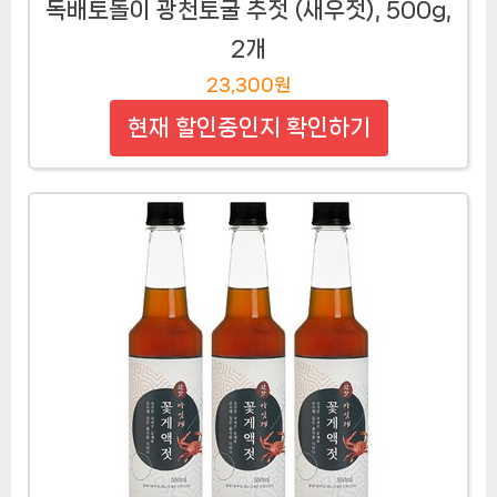
독배토돌이 광천토굴 추젓 (새우젓), 500g,
2개
23,300원
현재 할인중인지 확인하기