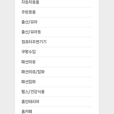
자동차용품
주방용품
출산/유아
출산/유아동
컴퓨터주변기기
쿠팡수입
패션의류
패션의류/잡화
패션잡화
헬스/건강식품
홈인테리어
홈카페