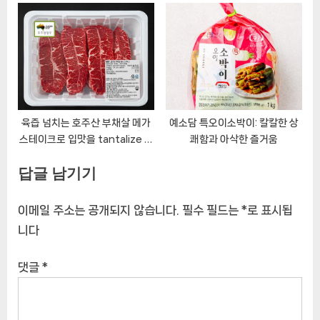
육즙 넘치는 호주산 부채살 메가
예소담 특오이소박이: 칼칼한 상
스테이크로 입맛을 tantalize 하
쾌함과 아삭한 즐거움
세요
답글 남기기
이메일 주소는 공개되지 않습니다.
필수 필드는
*
로 표시됩
니다
댓글
*