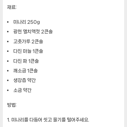
재료:
미나리 250g
광천 멸치액젓 2큰술
고춧가루 2큰술
다진 마늘 1큰술
다진 파 1큰술
깨소금 1큰술
생강즙 약간
소금 약간
방법:
미나리를 다듬어 씻고 물기를 털어주세요.