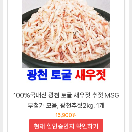
100%국내산 광천 토굴 새우젓 추젓 MSG
무첨가 모음, 광천추젓2kg, 1개
16,900원
현재 할인중인지 확인하기