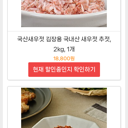
국산새우젓 김장용 국내산 새우젓 추젓,
2kg, 1개
18,800원
현재 할인중인지 확인하기