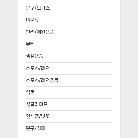
문구/오피스
미분류
반려/애완용품
뷰티
생활용품
스포츠/레저
스포츠/레저용품
식품
싱글라이프
연식품/낫또
완구/취미