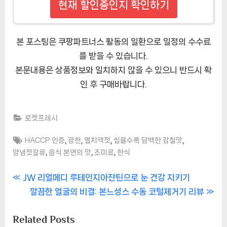
현재 할인중인지 확인하기
본 포스팅은 쿠팡파트너스 활동의 일환으로 일정의 수수료
를 받을 수 있습니다.
본문내용은 상품정보와 일치하지 않을 수 있으니 반드시 확
인 후 구매바랍니다.
로켓프레시
Tags:
,
,
,
,
HACCP 인증
광천
멸치액젓
씹을수록 담백한 감칠맛
,
,
,
양념젓갈류
음식 본연의 맛
조미료
한식
글
P
JW 리얼메디 루테인지아잔틴으로 눈 건강 지키기
r
N
깔끔한 얼굴의 비결: 본느셩스 수동 코털제거기 리뷰
내
e
e
Related Posts
비
v
x