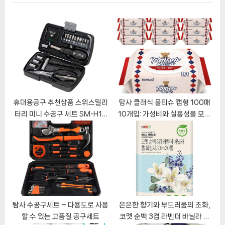
이
P
u
o
s
션
s
P
t
o
:
s
t
:
휴대용공구 추천상품 스위스밀리
탐사 클래식 물티슈 캡형 100매
터리 미니 수공구 세트 SM-H19
10개입: 가성비와 실용성을 모두
소개
잡은 육아 필수템
탐사 수공구세트 – 다용도로 사용
은은한 향기와 부드러움의 조화,
할 수 있는 고품질 공구세트
코멧 순백 3겹 라벤더 바닐라 롤