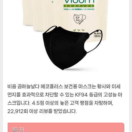
이
숨
쉬
는
비
움
곰
하
늘
날
다
마
비움 곰하늘날다 에코플러스 보건용 마스크는 황사와 미세
스
크
먼지를 효과적으로 차단할 수 있는 KF94 등급의 고성능 마
에
스크입니다. 4.5점 이상의 높은 고객 평점을 자랑하며,
22,912회 이상 리뷰를 받았습니다.
특징