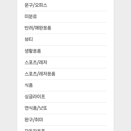
문구/오피스
미분류
반려/애완용품
뷰티
생활용품
스포츠/레저
스포츠/레저용품
식품
싱글라이프
연식품/낫또
완구/취미