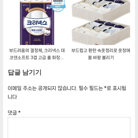
화장지 30m 리뷰
부드러움의 결정체, 크리넥스 데
부드럽고 환한 속옷정리로 옷장에
코앤소프트 3겹 고급 롤 화장지:
봄 바람 불리기
지금 바로 경험하세요!
답글 남기기
이메일 주소는 공개되지 않습니다.
필수 필드는
*
로 표시됩
니다
댓글
*