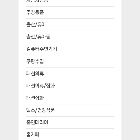
자동차용품
주방용품
출산/유아
출산/유아동
컴퓨터주변기기
쿠팡수입
패션의류
패션의류/잡화
패션잡화
헬스/건강식품
홈인테리어
홈카페