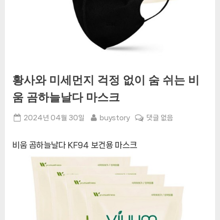
황사와 미세먼지 걱정 없이 숨 쉬는 비
움 곰하늘날다 마스크
Posted
By
황
2024년 04월 30일
buystory
댓글 없음
on
사
와
비움 곰하늘날다 KF94 보건용 마스크
미
세
먼
지
걱
정
없