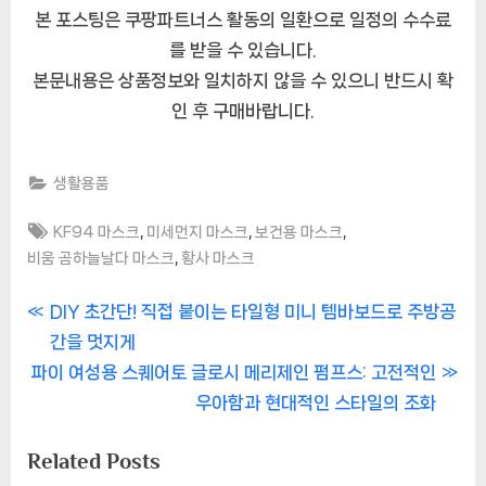
본 포스팅은 쿠팡파트너스 활동의 일환으로 일정의 수수료
를 받을 수 있습니다.
본문내용은 상품정보와 일치하지 않을 수 있으니 반드시 확
인 후 구매바랍니다.
생활용품
Tags:
,
,
,
KF94 마스크
미세먼지 마스크
보건용 마스크
,
비움 곰하늘날다 마스크
황사 마스크
글
P
DIY 초간단! 직접 붙이는 타일형 미니 템바보드로 주방공
r
간을 멋지게
내
N
e
파이 여성용 스퀘어토 글로시 메리제인 펌프스: 고전적인
비
e
v
우아함과 현대적인 스타일의 조화
x
i
게
Related Posts
t
o