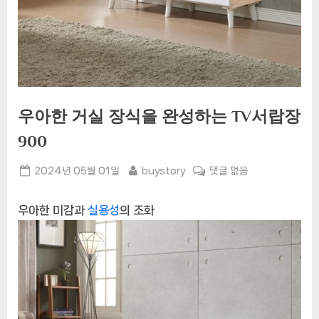
우아한 거실 장식을 완성하는 TV서랍장
900
Posted
By
우
2024년 05월 01일
buystory
댓글 없음
on
아
한
우아한 미감과
실용성
의 조화
거
실
장
식
을
완
성