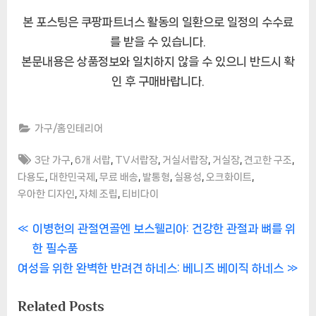
본 포스팅은 쿠팡파트너스 활동의 일환으로 일정의 수수료
를 받을 수 있습니다.
본문내용은 상품정보와 일치하지 않을 수 있으니 반드시 확
인 후 구매바랍니다.
가구/홈인테리어
Tags:
,
,
,
,
,
,
3단 가구
6개 서랍
TV서랍장
거실서랍장
거실장
견고한 구조
,
,
,
,
,
,
다용도
대한민국제
무료 배송
발통형
실용성
오크화이트
,
,
우아한 디자인
자체 조립
티비다이
글
P
이병헌의 관절연골엔 보스웰리아: 건강한 관절과 뼈를 위
r
한 필수품
내
N
e
여성을 위한 완벽한 반려견 하네스: 베니즈 베이직 하네스
비
e
v
Related Posts
x
i