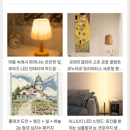
게
t
o
이
P
u
o
s
션
s
P
t
o
:
s
t
:
어둠 속에서 피어나는 은은한 빛,
르와뜨갤러리 고흐 르동 클림트
루아즈 LED 인테리어 무드등: 침
르누아르 앙리마티스 세로형 명화
실에 스며드는 아늑함
그림 캔버스 액자
홈데코 도안 + 원단 + 실 + 바늘
ALLILIO LED 스탠드: 공간을 밝
2p 등대 십자수 패키지
히는 심플함과 눈 건강까지 생각