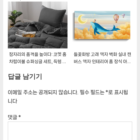
하는 조명
잠자리의 품격을 높이다: 코멧 홈
들꽃화방 고래 액자 벽화 실내 캔
차렵이불 슈퍼싱글 세트, 득템 찬
버스 액자 인테리어 홈 장식 아이
스!
템 그림
답글 남기기
이메일 주소는 공개되지 않습니다.
필수 필드는
*
로 표시됩
니다
댓글
*