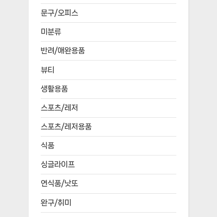
문구/오피스
미분류
반려/애완용품
뷰티
생활용품
스포츠/레저
스포츠/레저용품
식품
싱글라이프
연식품/낫또
완구/취미