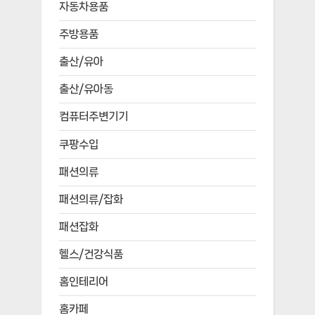
자동차용품
주방용품
출산/유아
출산/유아동
컴퓨터주변기기
쿠팡수입
패션의류
패션의류/잡화
패션잡화
헬스/건강식품
홈인테리어
홈카페