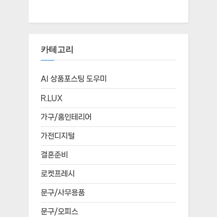
카테고리
AI 상품포스팅 도우미
R.LUX
가구/홈인테리어
가전디지털
결혼준비
로켓프레시
문구/사무용품
문구/오피스