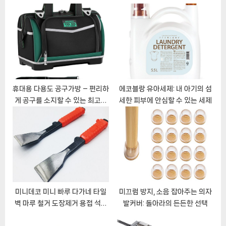
o
P
이
u
o
s
s
션
P
t
o
:
s
t
휴대용 다용도 공구가방 – 편리하
에코블랑 유아세제: 내 아기의 섬
게 공구를 소지할 수 있는 최고의
세한 피부에 안심할 수 있는 세제
:
파트너!
미니데코 미니 빠루 다가네 타일
미끄럼 방지, 소음 잡아주는 의자
벽 마루 철거 도장제거 용접 석공
발커버: 돌아라의 든든한 선택
작업 타격 공구 손빠루 인테리어