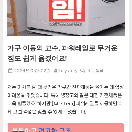
가구 이동의 고수, 파워레일로 무거운
짐도 쉽게 옮겼어요!
Posted
By
가
2024년 05월 02일
buystory
댓글 없음
on
구
이
저는 이사를 할 때 무거운 가구와 전자제품을 옮기는 데 항상
동
어려움을 겪었습니다. 특히 냉장고와 같은 대형 가전제품은
의
더욱 힘들었죠. 하지만 [MJ-Item] 파워레일을 사용하면 이
고
수,
제 그런 걱정은 잊을 수 있게 되었습니다.
파
워
튼튼하고
견고한 구조
레