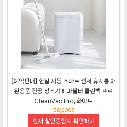
[예약판매] 한일 자동 스마트 센서 휴지통 애
완용품 진공 청소기 헤파필터 클린백 프로
CleanVac Pro, 화이트
158,000원
현재 할인중인지 확인하기