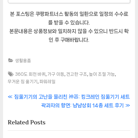
본 포스팅은 쿠팡파트너스 활동의 일환으로 일정의 수수료
를 받을 수 있습니다.
본문내용은 상품정보와 일치하지 않을 수 있으니 반드시 확
인 후 구매바랍니다.
생활용품
Tags:
,
,
,
,
360도 회전 바퀴
가구 이동
견고한 구조
높이 조절 가능
,
무거운 짐 옮기기
파워레일
글
P
짐옮기기의 고난을 물리친 神器: 킹크레인 짐옮기기 세트
r
N
곽과자의 향연: 냠냠상회 14종 세트 후기
내
e
e
Related Posts
비
v
x
i
t
게