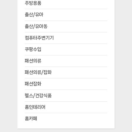
주방용품
출산/유아
출산/유아동
컴퓨터주변기기
쿠팡수입
패션의류
패션의류/잡화
패션잡화
헬스/건강식품
홈인테리어
홈카페