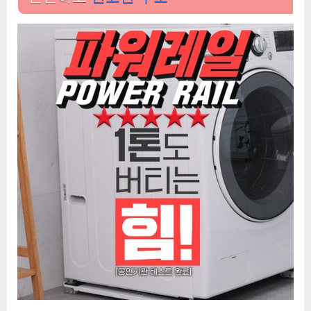
일
로
무
거
운
짐
도
쉽
게
옮
겼
어
요!
에