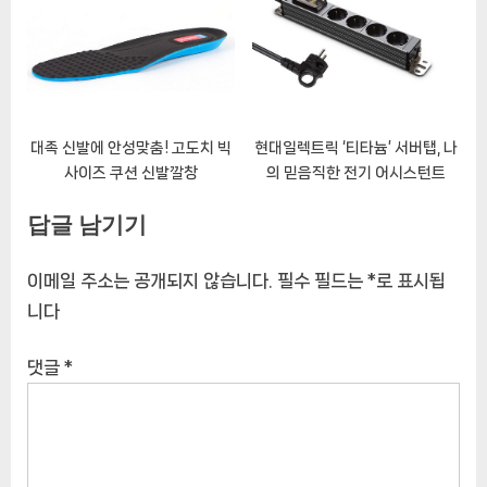
데꼬 데꾸 소형
대족 신발에 안성맞춤! 고도치 빅
현대일렉트릭 ‘티타늄’ 서버탭, 나
사이즈 쿠션 신발깔창
의 믿음직한 전기 어시스턴트
답글 남기기
이메일 주소는 공개되지 않습니다.
필수 필드는
*
로 표시됩
니다
댓글
*