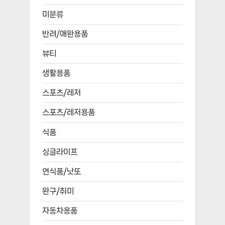
미분류
반려/애완용품
뷰티
생활용품
스포츠/레저
스포츠/레저용품
식품
싱글라이프
연식품/낫또
완구/취미
자동차용품