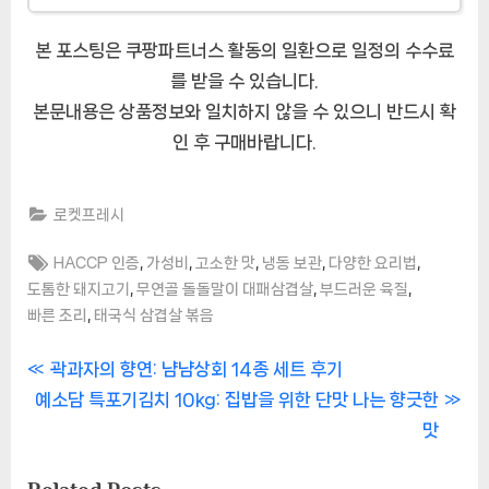
본 포스팅은 쿠팡파트너스 활동의 일환으로 일정의 수수료
를 받을 수 있습니다.
본문내용은 상품정보와 일치하지 않을 수 있으니 반드시 확
인 후 구매바랍니다.
로켓프레시
Tags:
,
,
,
,
,
HACCP 인증
가성비
고소한 맛
냉동 보관
다양한 요리법
,
,
,
도톰한 돼지고기
무연골 돌돌말이 대패삼겹살
부드러운 육질
,
빠른 조리
태국식 삼겹살 볶음
글
P
곽과자의 향연: 냠냠상회 14종 세트 후기
N
r
예소담 특포기김치 10kg: 집밥을 위한 단맛 나는 향긋한
내
e
e
맛
비
x
v