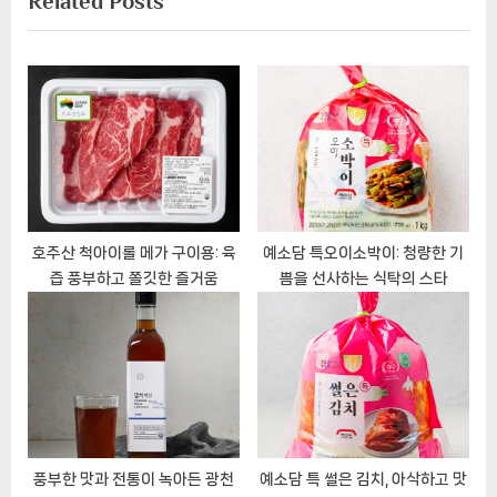
Related Posts
t
i
게
P
o
이
o
u
s
s
션
t
P
:
o
s
t
:
호주산 척아이롤 메가 구이용: 육
예소담 특오이소박이: 청량한 기
즙 풍부하고 쫄깃한 즐거움
쁨을 선사하는 식탁의 스타
풍부한 맛과 전통이 녹아든 광천
예소담 특 썰은 김치, 아삭하고 맛