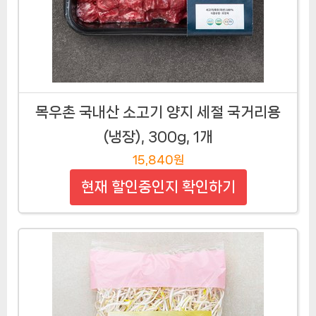
목우촌 국내산 소고기 양지 세절 국거리용
(냉장), 300g, 1개
15,840원
현재 할인중인지 확인하기