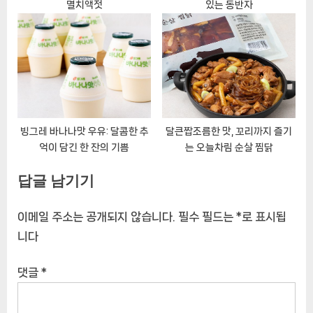
멸치액젓
있는 동반자
빙그레 바나나맛 우유: 달콤한 추
달큰짭조름한 맛, 꼬리까지 즐기
억이 담긴 한 잔의 기쁨
는 오늘차림 순살 찜닭
답글 남기기
이메일 주소는 공개되지 않습니다.
필수 필드는
*
로 표시됩
니다
댓글
*