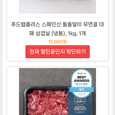
푸드랩플러스 스페인산 돌돌말이 무연골 대
패 삼겹살 (냉동), 1kg, 1개
12,980원
현재 할인중인지 확인하기