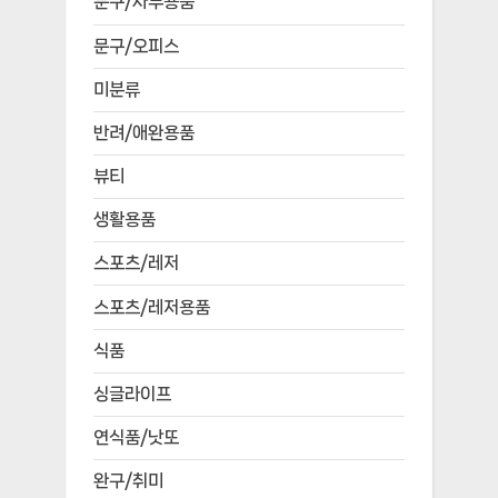
문구/사무용품
문구/오피스
미분류
반려/애완용품
뷰티
생활용품
스포츠/레저
스포츠/레저용품
식품
싱글라이프
연식품/낫또
완구/취미