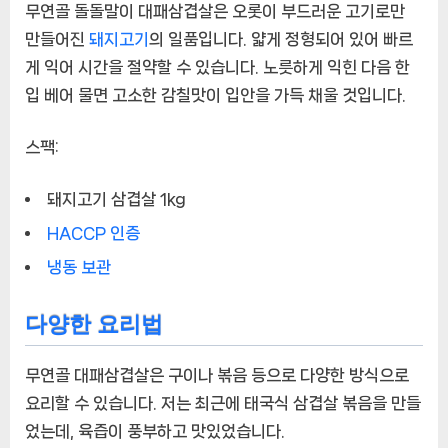
무연골 돌돌말이 대패삼겹살은 오롯이 부드러운 고기로만
겹
만들어진
돼지고기
의 일품입니다. 얇게 정형되어 있어 빠르
살:
게 익어 시간을 절약할 수 있습니다. 노릇하게 익힌 다음 한
맛
있
입 베어 물면 고소한 감칠맛이 입안을 가득 채울 것입니다.
는
즐
스팩:
거
움
돼지고기 삼겹살 1kg
을
위
HACCP 인증
한
냉동 보관
완
벽
한
다양한 요리법
선
택
무연골 대패삼겹살은 구이나 볶음 등으로 다양한 방식으로
에
요리할 수 있습니다. 저는 최근에 태국식 삼겹살 볶음을 만들
었는데, 육즙이 풍부하고 맛있었습니다.