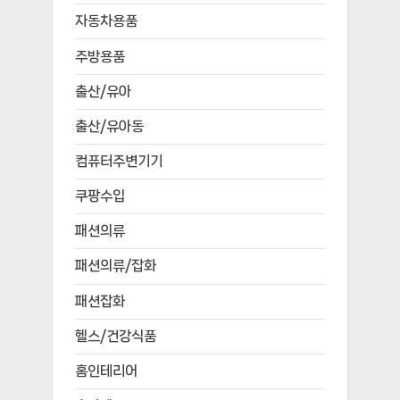
자동차용품
주방용품
출산/유아
출산/유아동
컴퓨터주변기기
쿠팡수입
패션의류
패션의류/잡화
패션잡화
헬스/건강식품
홈인테리어