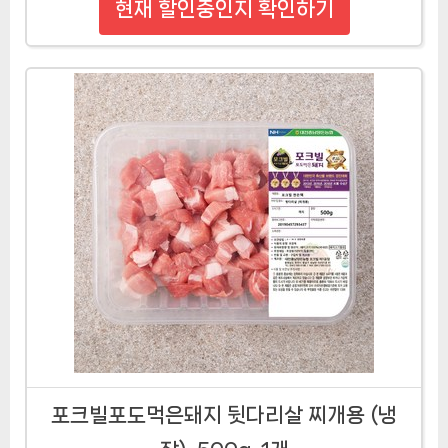
현재 할인중인지 확인하기
포크빌포도먹은돼지 뒷다리살 찌개용 (냉