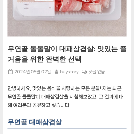
무연골 돌돌말이 대패삼겹살: 맛있는 즐
거움을 위한 완벽한 선택
Posted
By
무
2024년 05월 02일
buystory
댓글 없음
on
연
골
안녕하세요, 맛있는 음식을 사랑하는 모든 분들! 저는 최근
돌
무연골 돌돌말이 대패삼겹살을 시험해보았고, 그 결과에 대
돌
해 여러분과 공유하고 싶습니다.
말
이
대
무연골 대패삼겹살
패
삼