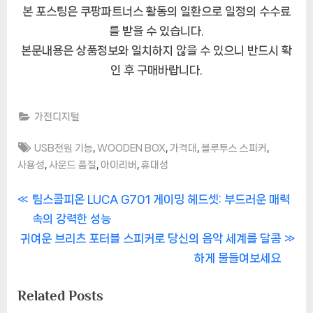
본 포스팅은 쿠팡파트너스 활동의 일환으로 일정의 수수료
를 받을 수 있습니다.
본문내용은 상품정보와 일치하지 않을 수 있으니 반드시 확
인 후 구매바랍니다.
가전디지털
Tags:
,
,
,
,
USB전원 기능
WOODEN BOX
가격대
블루투스 스피커
,
,
,
사용성
사운드 품질
아이리버
휴대성
글
P
팀스콜피온 LUCA G701 게이밍 헤드셋: 부드러운 매력
r
속의 강력한 성능
내
N
e
귀여운 브리츠 포터블 스피커로 당신의 음악 세계를 달콤
비
e
v
하게 물들여보세요
x
i
게
Related Posts
t
o