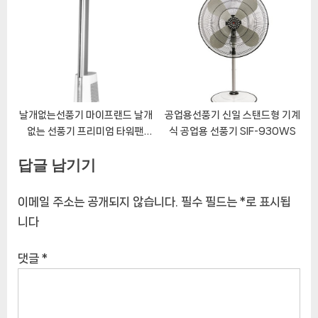
제습기
정용 사무실 저소음 DEF-
RS1408
날개없는선풍기 마이프랜드 날개
공업용선풍기 신일 스탠드형 기계
없는 선풍기 프리미엄 타워팬
식 공업용 선풍기 SIF-930WS
MFBL-2030TW
답글 남기기
이메일 주소는 공개되지 않습니다.
필수 필드는
*
로 표시됩
니다
댓글
*