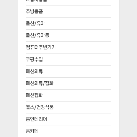
주방용품
출산/유아
출산/유아동
컴퓨터주변기기
쿠팡수입
패션의류
패션의류/잡화
패션잡화
헬스/건강식품
홈인테리어
홈카페