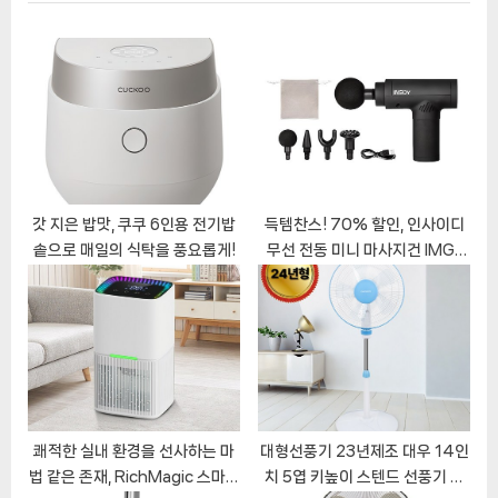
이
P
u
o
s
션
s
P
t
o
:
s
t
:
갓 지은 밥맛, 쿠쿠 6인용 전기밥
득템찬스! 70% 할인, 인사이디
솥으로 매일의 식탁을 풍요롭게!
무선 전동 미니 마사지건 IMG-
300, 지금 바로 경험하세요!
쾌적한 실내 환경을 선사하는 마
대형선풍기 23년제조 대우 14인
법 같은 존재, RichMagic 스마트
치 5엽 키높이 스텐드 선풍기 가