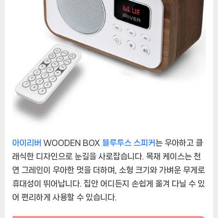
스
피
커
로
경
험
하
는
풍
부
한
사
아이리버
WOODEN BOX
블루투스 스피커
는 우아하고 클
운
드
래식한 디자인으로 눈길을 사로잡습니다. 목재 케이스는 천
에
연 그레인이 우아한 멋을 더하며, 소형 크기와 가벼운 무게로
휴대성이 뛰어납니다. 집안 어디든지 손쉽게 옮겨 다닐 수 있
어 편리하게 사용할 수 있습니다.