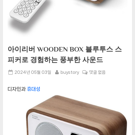
아이리버 WOODEN BOX 블루투스 스
피커로 경험하는 풍부한 사운드
Posted
By
아
2024년 05월 03일
buystory
댓글 없음
on
이
리
디자인과
휴대성
버
WOODEN
BOX
블
루
투
스