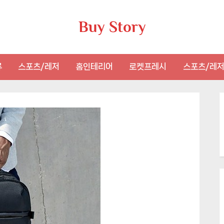
Buy Story
류
스포츠/레저
홈인테리어
로켓프레시
스포츠/레