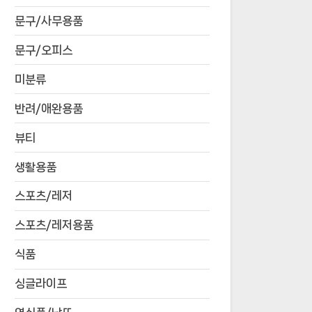
문구/사무용품
문구/오피스
미분류
반려/애완용품
뷰티
생활용품
스포츠/레저
스포츠/레저용품
식품
싱글라이프