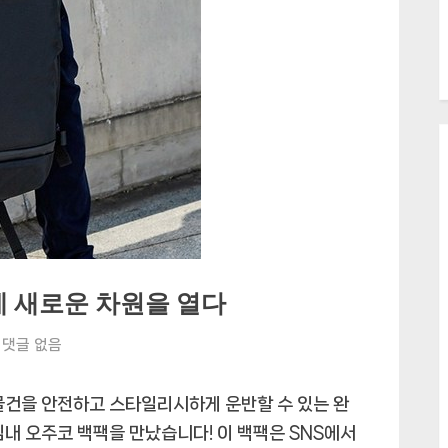
에 새로운 차원을 열다
오
댓글 없음
주
코
물건을 안전하고 스타일리시하게 운반할 수 있는 완
백
침내 오주코 백팩을 만났습니다! 이 백팩은 SNS에서
팩: