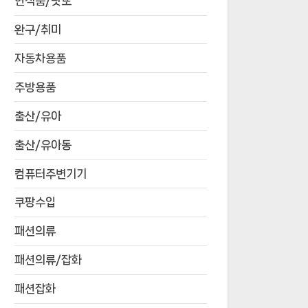
연식품/낫또
완구/취미
자동차용품
주방용품
출산/유아
출산/유아동
컴퓨터주변기기
쿠팡수입
패션의류
패션의류/잡화
패션잡화