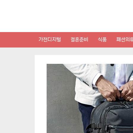
Skip
to
content
가전디지털
결혼준비
식품
패션의